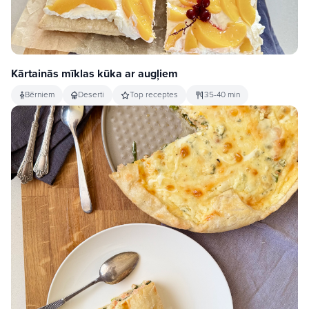
Kārtainās mīklas kūka ar augļiem
Bērniem
Deserti
Top receptes
35-40 min