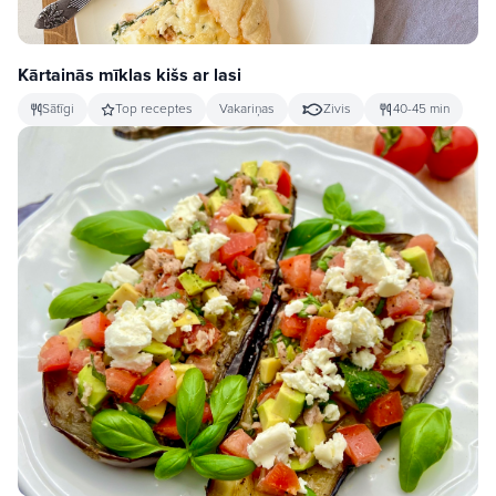
Kārtainās mīklas kišs ar lasi
Sātīgi
Top receptes
Vakariņas
Zivis
40-45 min