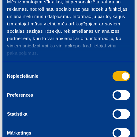
Mēs izmantojam sīkfailus, lai personalizētu saturu un
Brokastis
Sātīgi
Top receptes
15-20 minūtes
reklāmas, nodrošinātu sociālo saziņas līdzekļu funkcijas
un analizētu mūsu datplūsmu. Informāciju par to, kā jūs
izmantojat mūsu vietni, mēs arī kopīgojam ar saviem
sociālās saziņas līdzekļu, reklamēšanas un analīzes
partneriem, kuri to var apvienot ar citu informāciju, ko
viņiem sniedzat vai ko viņi apkopo, kad lietojat viņu
pakalpojumus.
Piekrišanas
Nepieciešamie
izvēle
Preferences
Statistika
Sviestmaizes kā pamatēdiens
Bērniem
Brokastis
Top receptes
15-20 minūtes
Mārketings