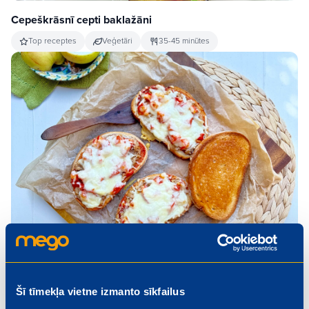
Cepeškrāsnī cepti baklažāni
Top receptes
Veģetāri
35-45 minūtes
Šī tīmekļa vietne izmanto sīkfailus
Brokastu tunča karstmaizes