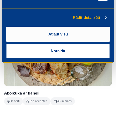
Rādīt detalizēti
Atļaut visu
Noraidīt
Ābolkūka ar kanēli
Deserti
Top receptes
45 minūtes