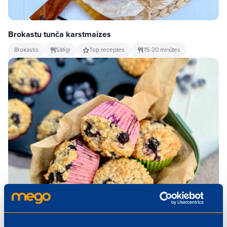
Brokastu tunča karstmaizes
Brokastis
Sātīgi
Top receptes
15-20 minūtes