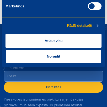
Bērniem
Brokastis
Top receptes
15-20 minūtes
Mārketings
Rādīt detalizēti
Atļaut visu
Piesakies Mego jaunumiem
Noraidīt
Akcijas, izpārdošanas, jauni produkti - uzzini pirmais par
jaumumiem!
Pieteikties
Piesakoties jaunumiem es piekrītu saņemt akcijas
piedāvājumus savā e-pastā un privātuma atrunai.