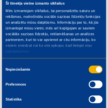
Šī tīmekļa vietne izmanto sīkfailus
Auzu pārslu un melleņu mafini brokastīm
Mēs izmantojam sīkfailus, lai personalizētu saturu un
Bērniem
Brokastis
Deserti
40-45 min
reklāmas, nodrošinātu sociālo saziņas līdzekļu funkcijas
un analizētu mūsu datplūsmu. Informāciju par to, kā jūs
izmantojat mūsu vietni, mēs arī kopīgojam ar saviem
sociālās saziņas līdzekļu, reklamēšanas un analīzes
partneriem, kuri to var apvienot ar citu informāciju, ko
viņiem sniedzat vai ko viņi apkopo, kad lietojat viņu
pakalpojumus.
Piekrišanas
Nepieciešamie
izvēle
Preferences
Statistika
Sviestmaizes kā pamatēdiens