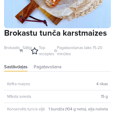
Brokastu tunča karstmaizes
Brokastis
Sātīgi
Top
Pagatavošanas laiks 15-20
receptes
minūtes
Sastāvdaļas
Pagatavošana
Kefīra maizes
4 rikas
Mīksta sviesta
15 g
Konservēts tuncis eļļā
1 bundža (104 g neto), eļļa nolieta