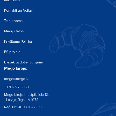
Par mums
Kontakti un Veikali
Telpu noma
Mediju telpa
Privātuma Politika
ES projekti
Biežāk uzdotie jautājumi
Mego birojs:
mego@mego.lv
+371 6777 5959
Mego birojs: Krustpils iela 12,
Latvija, Rīga, LV-1073
Reģ. Nr.: 40003642393