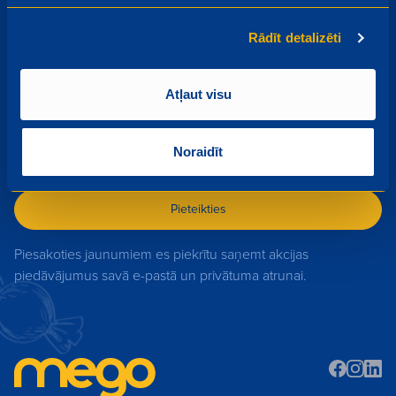
Rādīt detalizēti
Piesakies Mego jaunumiem
Atļaut visu
Akcijas, izpārdošanas, jauni produkti - uzzini pirmais par
jaumumiem!
Noraidīt
Pieteikties
Piesakoties jaunumiem es piekrītu saņemt akcijas
piedāvājumus savā e-pastā un privātuma atrunai.