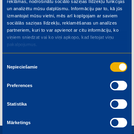
reklāmas, nodrošinātu sociālo saziņas līdzekļu funkcijas
un analizētu mūsu datplūsmu. Informāciju par to, kā jūs
izmantojat mūsu vietni, mēs arī kopīgojam ar saviem
sociālās saziņas līdzekļu, reklamēšanas un analīzes
partneriem, kuri to var apvienot ar citu informāciju, ko
viņiem sniedzat vai ko viņi apkopo, kad lietojat viņu
pakalpojumus.
Piekrišanas
Olmaizīte brokastīm
Курица, з
Nepieciešamie
izvēle
Bērniem
Sātīgi
10-15 minūtes
Pusdienas
Preferences
Visas receptes
Statistika
Mārketings