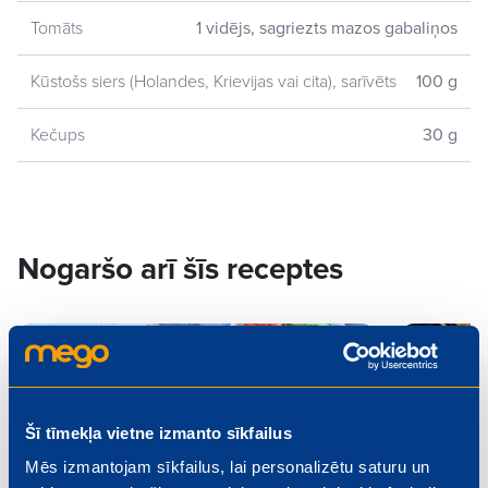
Tomāts
1 vidējs, sagriezts mazos gabaliņos
Kūstošs siers (Holandes, Krievijas vai cita), sarīvēts
100 g
Kečups
30 g
Nogaršo arī šīs receptes
Šī tīmekļa vietne izmanto sīkfailus
Mēs izmantojam sīkfailus, lai personalizētu saturu un