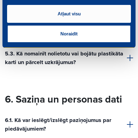
Atļaut visu
5.2. Vai plastikāta kartes bloķēšana ietekmē
virtuālo karti/profilu?
Noraidīt
5.3. Kā nomainīt nolietotu vai bojātu plastikāta
karti un pārcelt uzkrājumus?
6. Saziņa un personas dati
6.1. Kā var ieslēgt/izslēgt paziņojumus par
piedāvājumiem?