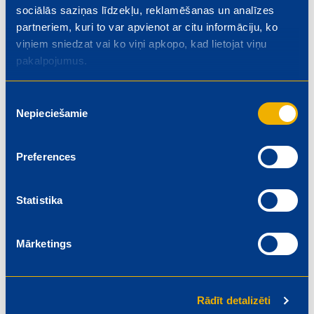
sociālās saziņas līdzekļu, reklamēšanas un analīzes
partneriem, kuri to var apvienot ar citu informāciju, ko
4.3. Īpaši piedāvājumi dzimšanas dienā
viņiem sniedzat vai ko viņi apkopo, kad lietojat viņu
pakalpojumus.
4.4. Jauno dalībnieku ieteikšanas programma
Piekrišanas
Nepieciešamie
izvēle
4.5. Personalizētie piedāvājumi
Preferences
Statistika
5. Kartes bloķēšana,
Mārketings
nomaiņa
Rādīt detalizēti
5.1. Ko darīt, ja plastikāta karte ir pazaudēta?