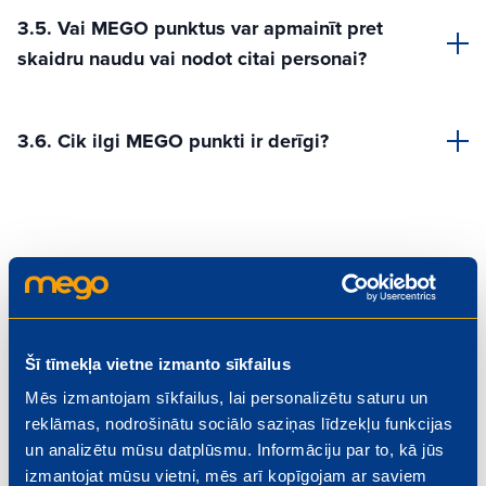
3.5. Vai MEGO punktus var apmainīt pret
skaidru naudu vai nodot citai personai?
3.6. Cik ilgi MEGO punkti ir derīgi?
4. Par lojalitātes
programmas priekšrocībām
Šī tīmekļa vietne izmanto sīkfailus
4.1. Kuponi
Mēs izmantojam sīkfailus, lai personalizētu saturu un
reklāmas, nodrošinātu sociālo saziņas līdzekļu funkcijas
un analizētu mūsu datplūsmu. Informāciju par to, kā jūs
4.2. Digitālās uzlīmes
izmantojat mūsu vietni, mēs arī kopīgojam ar saviem