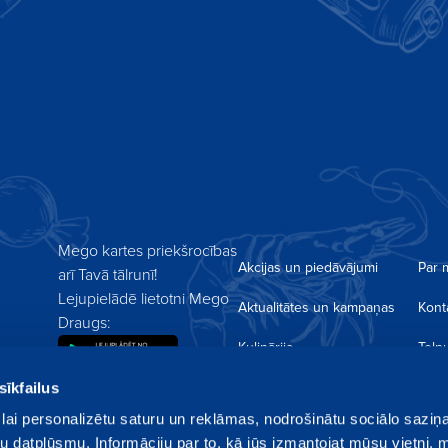
unumiem
Piesakoties jaunumiem es piekrītu saņemt akcijas
rmais par jaumumiem!
savā e-pastā un privātuma atrunai.
Mego kartes priekšrocības
Akcijas un piedāvājumi
Par
arī Tavā tālrunī!
Lejupielādē lietotni Mego
Aktualitātes un kampaņas
Konta
Draugs:
Kulinārija
Telp
sīkfailus
Receptes
Medi
lai personalizētu saturu un reklāmas, nodrošinātu sociālo saziņa
Lojalitātes programma
Privā
u datplūsmu. Informāciju par to, kā jūs izmantojat mūsu vietni, 