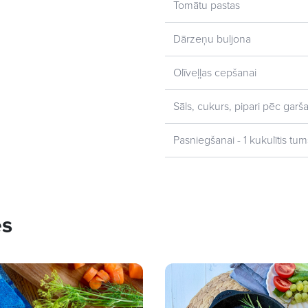
Tomātu pastas
Dārzeņu buljona
Olīveļļas cepšanai
Sāls, cukurs, pipari pēc garš
Pasniegšanai - 1 kukulītis tu
es