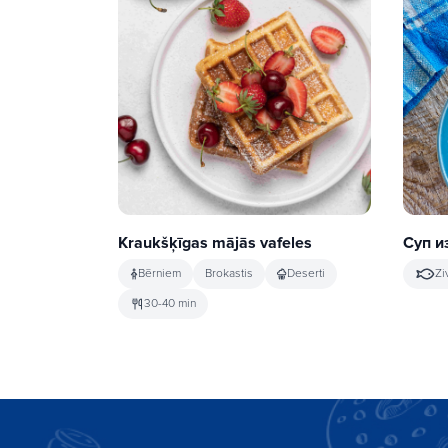
Kraukšķīgas mājās vafeles
Суп и
Bērniem
Brokastis
Deserti
Zi
30-40 min