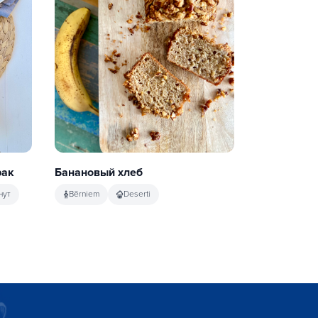
рак
Банановый хлеб
нут
Bērniem
Deserti