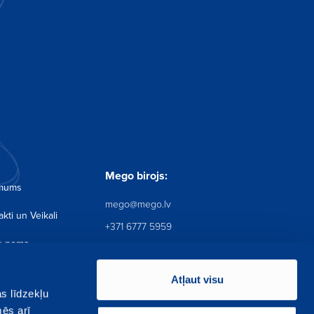
Pieteikties
 piedāvājumus
Mego birojs:
 mums
mego@mego.lv
kti un Veikali
+371 6777 5959
u noma
Mego birojs: Krustpils iela 12,
Latvija, Rīga, LV-1073
ju telpa
Atļaut visu
Reģ. Nr.: 40003642393
s līdzekļu
tuma Politika
mēs arī