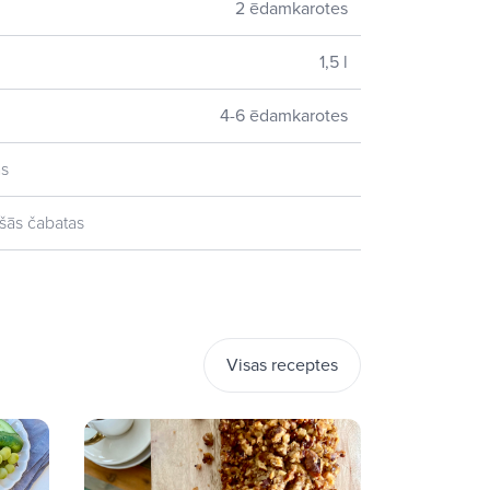
2 ēdamkarotes
1,5 l
4-6 ēdamkarotes
as
mšās čabatas
Visas receptes