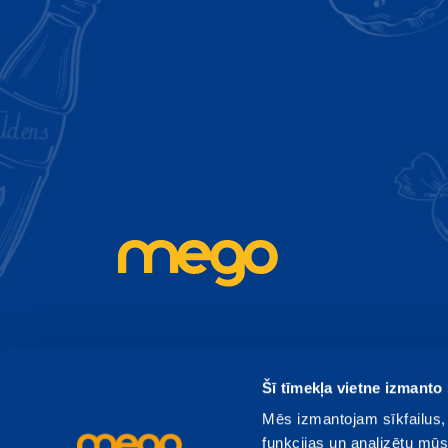
Piesakies Mego ja
Akcijas, izpārdošanas, jauni produkti - uzzini pi
Šī tīmekļa vietne izmanto 
Mēs izmantojam sīkfailus, 
funkcijas un analizētu mūs