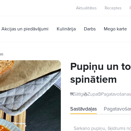
Aktualitātes
Receptes
Akcijas un piedāvājumi
Kulinārija
Darbs
Mego karte
em
Pupiņu un t
spinātiem
Sātīgi
Zupa
Pagatavošanas 
Sastāvdaļas
Pagatavoša
Sarkano pupiņu, šķidrums nol