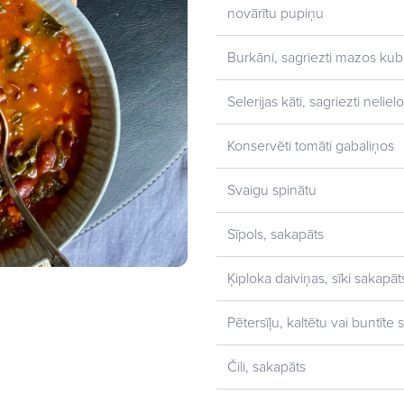
novārītu pupiņu
Burkāni, sagriezti mazos kub
Selerijas kāti, sagriezti nelie
Konservēti tomāti gabaliņos
Svaigu spinātu
Sīpols, sakapāts
Ķiploka daiviņas, sīki sakapāt
Pētersīļu, kaltētu vai buntīte
Čili, sakapāts