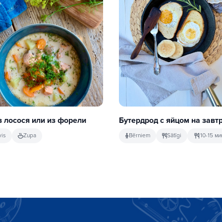
з лосося или из форели
Бутердрод с яйцом на завт
vis
Zupa
Bērniem
Sātīgi
10-15 ми