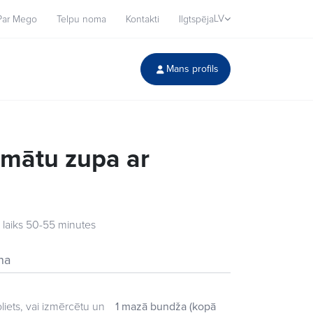
LV
Par Mego
Telpu noma
Kontakti
Ilgtspēja
Mans profils
omātu zupa ar
laiks 50-55 minutes
na
iets, vai izmērcētu un
1 mazā bundža (kopā