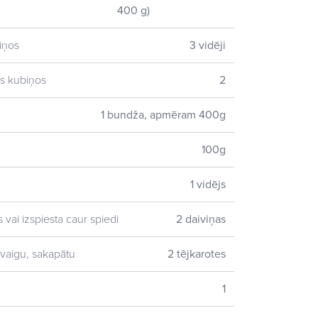
400 g)
iņos
3 vidēji
los kubiņos
2
1 bundža, apmēram 400g
100g
1 vidējs
s vai izspiesta caur spiedi
2 daiviņas
 svaigu, sakapātu
2 tējkarotes
1