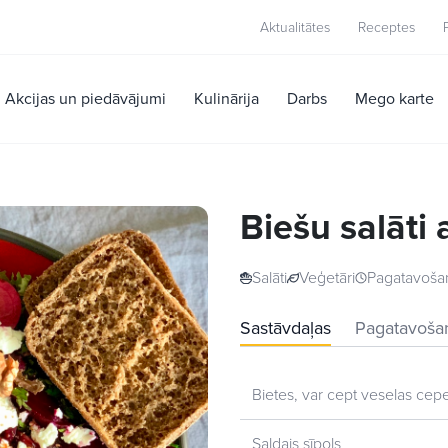
Aktualitātes
Receptes
Akcijas un piedāvājumi
Kulinārija
Darbs
Mego karte
Biešu salāti 
Salāti
Veģetāri
Pagatavošan
Sastāvdaļas
Pagatavoša
Bietes, var cept veselas cepeš
Saldais sīpols