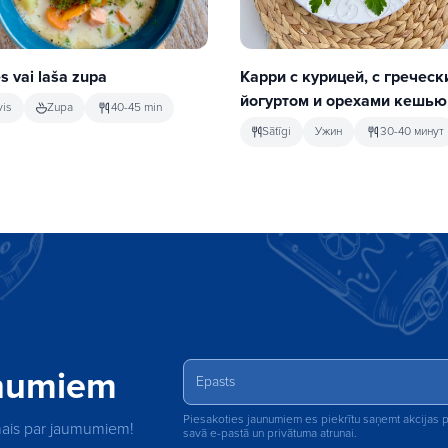
s vai laša zupa
Карри с курицей, с греческ
йогуртом и орехами кешью
vis
Zupa
40-45 min
Sātīgi
Ужин
30-40 минут
unumiem
Piesakoties jaunumiem es piekrītu saņemt akcijas
rmais par jaumumiem!
savā e-pastā un privātuma atrunai.