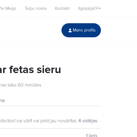
LV
Par Mego
Telpu noma
Kontakti
Ilgtspēja
Mans profils
ar fetas sieru
as laiks 60 minūtes
na
krāsnī vai vārīt vai pirkt jau novārītas
4 vidējas
1 liels