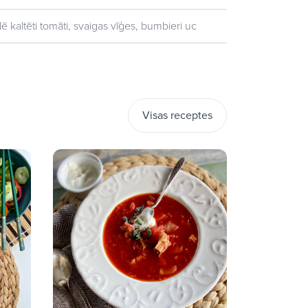
lē kaltēti tomāti, svaigas vīģes, bumbieri uc
Visas receptes