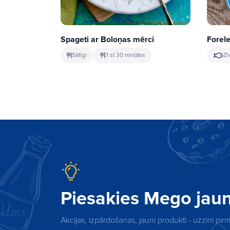
Spageti ar Boloņas mērci
Forele
Sātīgi
1 st 30 minūtes
Zi
Piesakies Mego ja
Akcijas, izpārdošanas, jauni produkti - uzzini pi