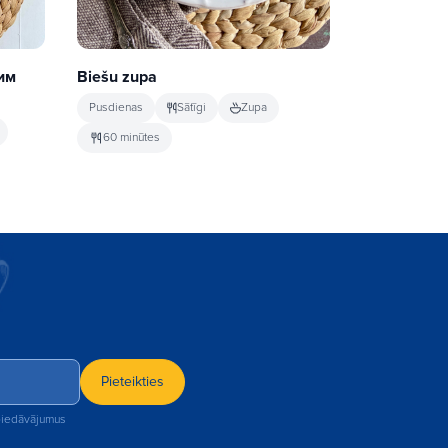
им
Biešu zupa
Pusdienas
Sātīgi
Zupa
60 minūtes
Pieteikties
 piedāvājumus