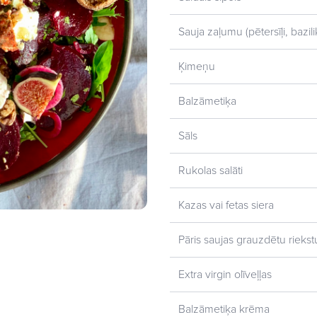
Sauja zaļumu (pētersīļi, bazilik
Ķimeņu
Balzāmetiķa
Sāls
Rukolas salāti
Kazas vai fetas siera
Pāris saujas grauzdētu riekstu 
Extra virgin olīveļļas
Balzāmetiķa krēma