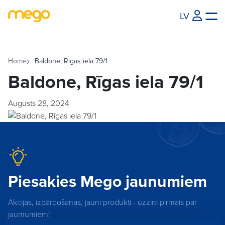
LV
Home
Baldone, Rīgas iela 79/1
Baldone, Rīgas iela 79/1
Augusts 28, 2024
Piesakies Mego jaunumiem
Akcijas, izpārdošanas, jauni produkti - uzzini pirmais par
jaumumiem!