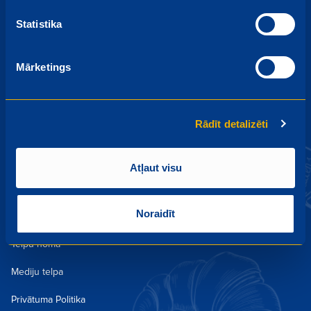
Akcijas un piedāvājumi
Statistika
Aktualitātes un kampaņas
Mārketings
Kulinārija
Receptes
Rādīt detalizēti
Lojalitātes programma
Darbs
Atļaut visu
Par mums
Noraidīt
Kontakti un Veikali
Telpu noma
Mediju telpa
Privātuma Politika