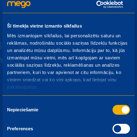
Pieteikties
Šī tīmekļa vietne izmanto sīkfailus
Piesakoties jaunumiem es piekrītu saņemt akcijas
Mēs izmantojam sīkfailus, lai personalizētu saturu un
piedāvājumus savā e-pastā un privātuma atrunai.
reklāmas, nodrošinātu sociālo saziņas līdzekļu funkcijas
un analizētu mūsu datplūsmu. Informāciju par to, kā jūs
izmantojat mūsu vietni, mēs arī kopīgojam ar saviem
sociālās saziņas līdzekļu, reklamēšanas un analīzes
partneriem, kuri to var apvienot ar citu informāciju, ko
viņiem sniedzat vai ko viņi apkopo, kad lietojat viņu
pakalpojumus.
Mego kartes priekšrocības
arī Tavā tālrunī!
Lejupielādē lietotni Mego
Piekrišanas
Draugs:
Nepieciešamie
izvēle
Preferences