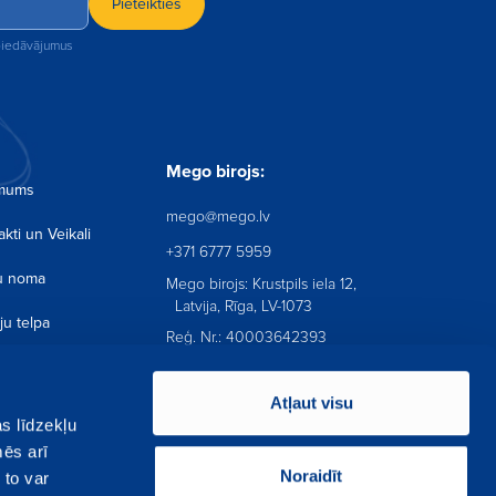
Pieteikties
 piedāvājumus
Mego birojs:
 mums
mego@mego.lv
kti un Veikali
+371 6777 5959
u noma
Mego birojs: Krustpils iela 12,
Latvija, Rīga, LV-1073
ju telpa
Reģ. Nr.: 40003642393
tuma Politika
Atļaut visu
ojekti
s līdzekļu
mēs arī
āk uzdotie jautājumi
Noraidīt
 to var