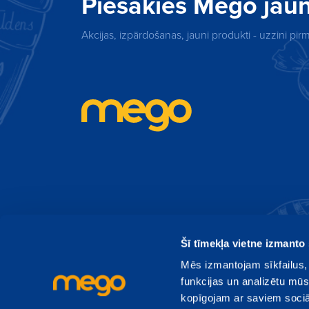
Piesakies Mego ja
Akcijas, izpārdošanas, jauni produkti - uzzini pi
Šī tīmekļa vietne izmanto 
Mēs izmantojam sīkfailus, 
funkcijas un analizētu mūs
kopīgojam ar saviem sociāl