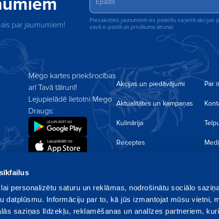
unumiem
Piesakoties jaunumiem es piekrītu saņemt akcijas
rmais par jaumumiem!
savā e-pastā un privātuma atrunai.
Mego kartes priekšrocības
Akcijas un piedāvājumi
Par
arī Tavā tālrunī!
Lejupielādē lietotni Mego
Aktualitātes un kampaņas
Konta
Draugs:
Kulinārija
Telp
Receptes
Medi
Lojalitātes programma
Privā
sīkfailus
Darbs
ES pr
lai personalizētu saturu un reklāmas, nodrošinātu sociālo saziņa
u datplūsmu. Informāciju par to, kā jūs izmantojat mūsu vietni, 
Biež
ās saziņas līdzekļu, reklamēšanas un analīzes partneriem, kuri