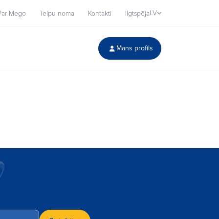
LV
Par Mego
Telpu noma
Kontakti
Ilgtspēja
Mans profils