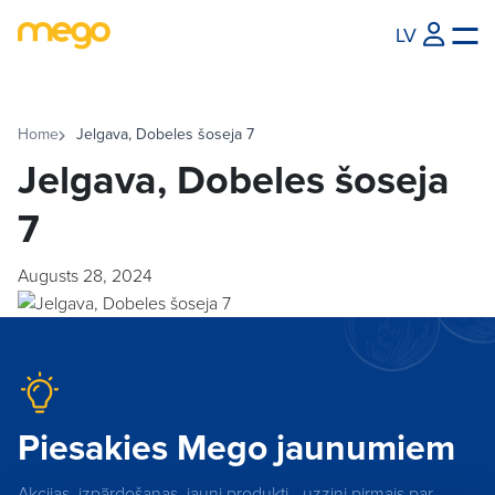
LV
Home
Jelgava, Dobeles šoseja 7
Jelgava, Dobeles šoseja
7
Augusts 28, 2024
Piesakies Mego jaunumiem
Akcijas, izpārdošanas, jauni produkti - uzzini pirmais par