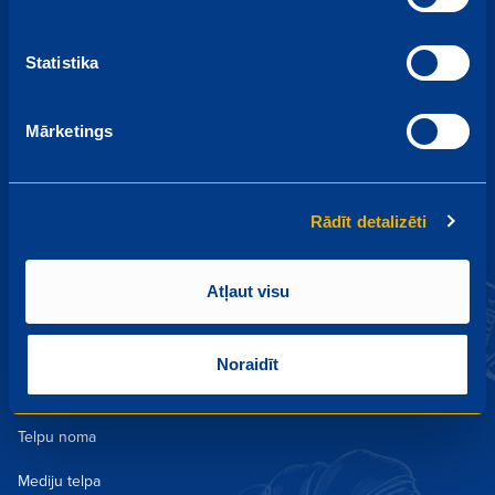
Statistika
Akcijas un piedāvājumi
Aktualitātes un kampaņas
Mārketings
Kulinārija
Receptes
Rādīt detalizēti
Lojalitātes programma
Atļaut visu
Darbs
Par mums
Noraidīt
Kontakti un Veikali
Telpu noma
Mediju telpa