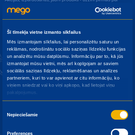
jaumumiem!
Pieteikties
Šī tīmekļa vietne izmanto sīkfailus
Mēs izmantojam sīkfailus, lai personalizētu saturu un
Piesakoties jaunumiem es piekrītu saņemt akcijas
reklāmas, nodrošinātu sociālo saziņas līdzekļu funkcijas
piedāvājumus savā e-pastā un privātuma atrunai.
un analizētu mūsu datplūsmu. Informāciju par to, kā jūs
izmantojat mūsu vietni, mēs arī kopīgojam ar saviem
sociālās saziņas līdzekļu, reklamēšanas un analīzes
partneriem, kuri to var apvienot ar citu informāciju, ko
viņiem sniedzat vai ko viņi apkopo, kad lietojat viņu
pakalpojumus.
Mego kartes priekšrocības
arī Tavā tālrunī!
Piekrišanas
Lejupielādē lietotni Mego
Nepieciešamie
izvēle
Draugs:
Preferences