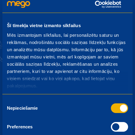
Pieteikties
Šī tīmekļa vietne izmanto sīkfailus
Piesakoties jaunumiem es piekrītu saņemt akcijas
Mēs izmantojam sīkfailus, lai personalizētu saturu un
piedāvājumus savā e-pastā un privātuma atrunai.
reklāmas, nodrošinātu sociālo saziņas līdzekļu funkcijas
un analizētu mūsu datplūsmu. Informāciju par to, kā jūs
izmantojat mūsu vietni, mēs arī kopīgojam ar saviem
sociālās saziņas līdzekļu, reklamēšanas un analīzes
partneriem, kuri to var apvienot ar citu informāciju, ko
viņiem sniedzat vai ko viņi apkopo, kad lietojat viņu
pakalpojumus.
Mego kartes priekšrocības
arī Tavā tālrunī!
Lejupielādē lietotni Mego
Piekrišanas
Draugs:
Nepieciešamie
izvēle
Preferences