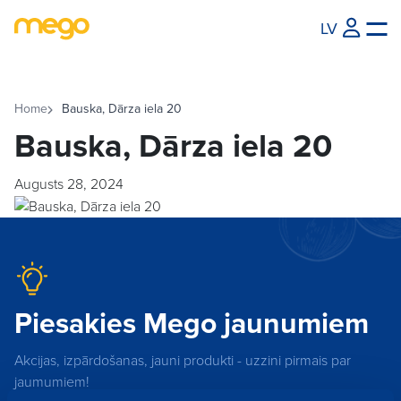
LV
Home
Bauska, Dārza iela 20
Bauska, Dārza iela 20
Augusts 28, 2024
Piesakies Mego jaunumiem
Akcijas, izpārdošanas, jauni produkti - uzzini pirmais par
jaumumiem!