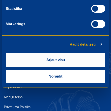
Akcijas un piedāvājumi
Statistika
Aktualitātes un kampaņas
Mārketings
Kulinārija
Receptes
Rādīt detalizēti
Lojalitātes programma
Darbs
Atļaut visu
Par mums
Noraidīt
Kontakti un Veikali
Telpu noma
Mediju telpa
Privātuma Politika