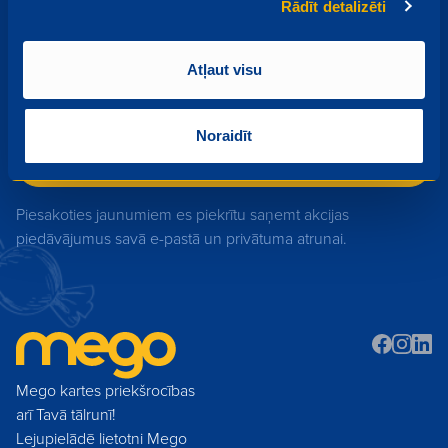
Rādīt detalizēti
Piesakies Mego jaunumiem
Akcijas, izpārdošanas, jauni produkti - uzzini pirmais par
Atļaut visu
jaumumiem!
Noraidīt
Pieteikties
Piesakoties jaunumiem es piekrītu saņemt akcijas
piedāvājumus savā e-pastā un privātuma atrunai.
Mego kartes priekšrocības
arī Tavā tālrunī!
Lejupielādē lietotni Mego