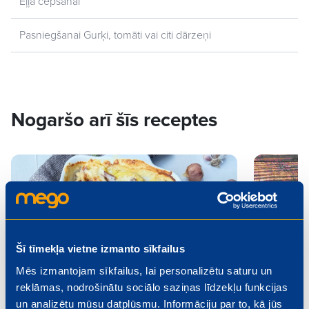
Eļļa cepšanai
Pasniegšanai Gurķi, tomāti vai citi dārzeņi
Nogaršo arī šīs receptes
Šī tīmekļa vietne izmanto sīkfailus
Mēs izmantojam sīkfailus, lai personalizētu saturu un
reklāmas, nodrošinātu sociālo saziņas līdzekļu funkcijas
un analizētu mūsu datplūsmu. Informāciju par to, kā jūs