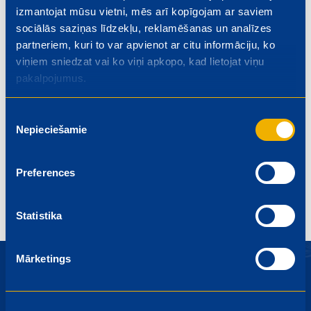
izmantojat mūsu vietni, mēs arī kopīgojam ar saviem
sociālās saziņas līdzekļu, reklamēšanas un analīzes
partneriem, kuri to var apvienot ar citu informāciju, ko
viņiem sniedzat vai ko viņi apkopo, kad lietojat viņu
pakalpojumus.
Запеканка из картофеля и грибов
Klasiskās 
Piekrišanas
Pusdienas
Sātīgi
Pusdienas
Nepieciešamie
izvēle
Visas receptes
Preferences
Statistika
Mārketings