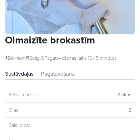
Olmaizīte brokastīm
Bērniem
Sātīgi
Pagatavošanas laiks 10-15 minūtes
Sastāvdaļas
Pagatavošana
Kefīra maizes
2 rikas
Olas
2
Sāls, pipari