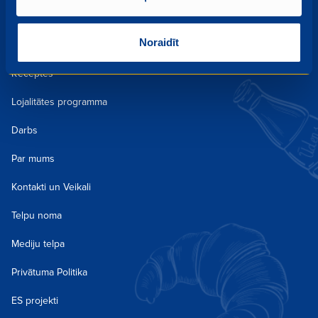
Aktualitātes un kampaņas
Noraidīt
Kulinārija
Receptes
Lojalitātes programma
Darbs
Par mums
Kontakti un Veikali
Telpu noma
Mediju telpa
Privātuma Politika
ES projekti