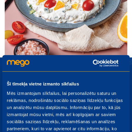
Šī tīmekļa vietne izmanto sīkfailus
Piesakies Mego jaunumiem
Mēs izmantojam sīkfailus, lai personalizētu saturu un
reklāmas, nodrošinātu sociālo saziņas līdzekļu funkcijas
Akcijas, izpārdošanas, jauni produkti - uzzini pirmais par
un analizētu mūsu datplūsmu. Informāciju par to, kā jūs
jaumumiem!
izmantojat mūsu vietni, mēs arī kopīgojam ar saviem
sociālās saziņas līdzekļu, reklamēšanas un analīzes
partneriem, kuri to var apvienot ar citu informāciju, ko