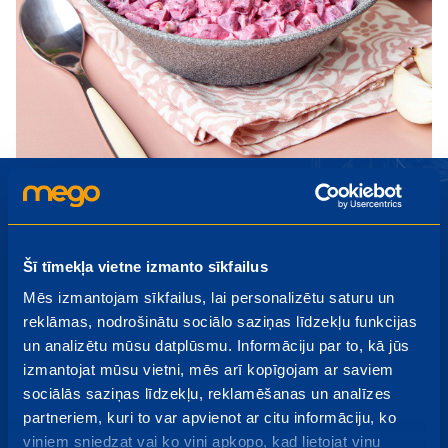
Šī tīmekļa vietne izmanto sīkfailus
Piesakies Mego jaunumiem
Mēs izmantojam sīkfailus, lai personalizētu saturu un
Akcijas, izpārdošanas, jauni produkti - uzzini pirmais par
reklāmas, nodrošinātu sociālo saziņas līdzekļu funkcijas
jaumumiem!
un analizētu mūsu datplūsmu. Informāciju par to, kā jūs
izmantojat mūsu vietni, mēs arī kopīgojam ar saviem
sociālās saziņas līdzekļu, reklamēšanas un analīzes
partneriem, kuri to var apvienot ar citu informāciju, ko
Pieteikties
viņiem sniedzat vai ko viņi apkopo, kad lietojat viņu