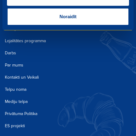
Aktualitātes un kampaņas
Kulinārija
Noraidīt
Receptes
Lojalitātes programma
Darbs
Par mums
Kontakti un Veikali
Telpu noma
Mediju telpa
Privātuma Politika
ES projekti