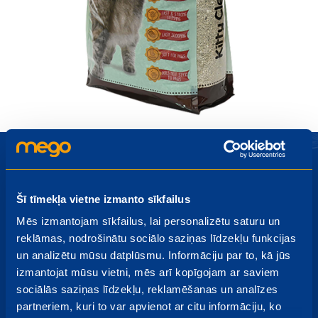
Šī tīmekļa vietne izmanto sīkfailus
Piesakies Mego jaunumiem
Mēs izmantojam sīkfailus, lai personalizētu saturu un
reklāmas, nodrošinātu sociālo saziņas līdzekļu funkcijas
Akcijas, izpārdošanas, jauni produkti - uzzini pirmais par
un analizētu mūsu datplūsmu. Informāciju par to, kā jūs
jaumumiem!
izmantojat mūsu vietni, mēs arī kopīgojam ar saviem
sociālās saziņas līdzekļu, reklamēšanas un analīzes
partneriem, kuri to var apvienot ar citu informāciju, ko