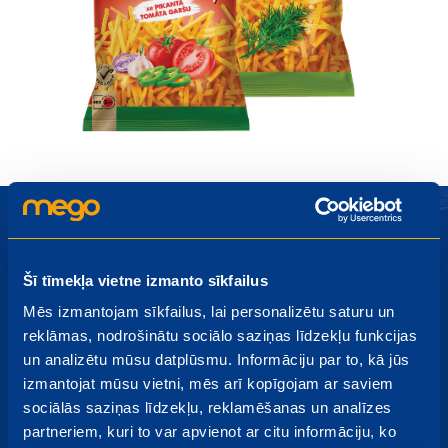
Šī tīmekļa vietne izmanto sīkfailus
Piesakies Mego jaunumiem
Mēs izmantojam sīkfailus, lai personalizētu saturu un
reklāmas, nodrošinātu sociālo saziņas līdzekļu funkcijas
Akcijas, izpārdošanas, jauni produkti - uzzini pirmais par
un analizētu mūsu datplūsmu. Informāciju par to, kā jūs
jaumumiem!
izmantojat mūsu vietni, mēs arī kopīgojam ar saviem
sociālās saziņas līdzekļu, reklamēšanas un analīzes
partneriem, kuri to var apvienot ar citu informāciju, ko