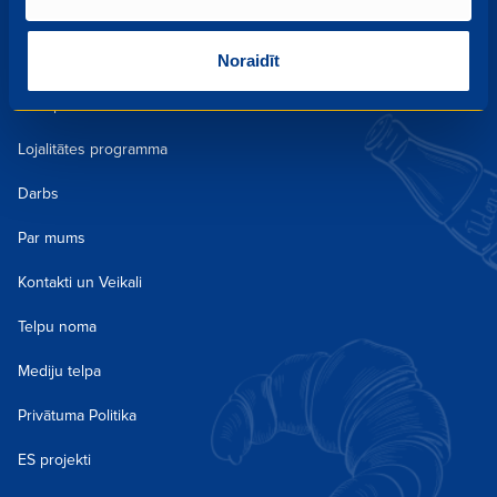
Aktualitātes un kampaņas
Kulinārija
Noraidīt
Receptes
Lojalitātes programma
Darbs
Par mums
Kontakti un Veikali
Telpu noma
Mediju telpa
Privātuma Politika
ES projekti