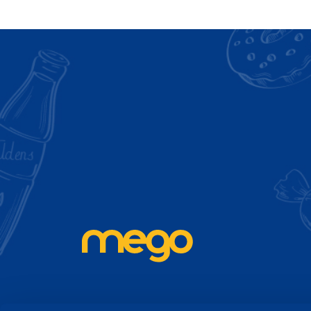
Piesakies Mego ja
Akcijas, izpārdošanas, jauni produkti - uzzini pi