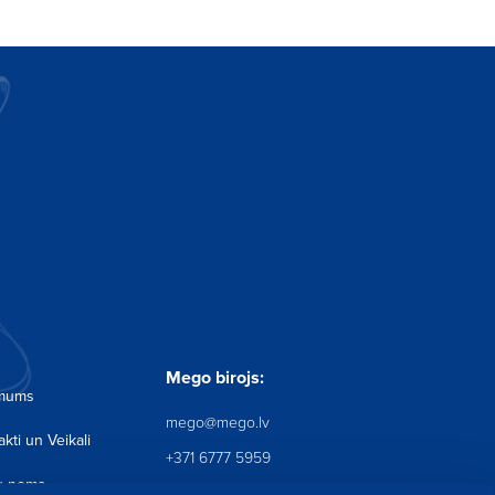
Pieteikties
 piedāvājumus
Mego birojs:
 mums
mego@mego.lv
kti un Veikali
+371 6777 5959
u noma
Mego birojs: Krustpils iela 12,