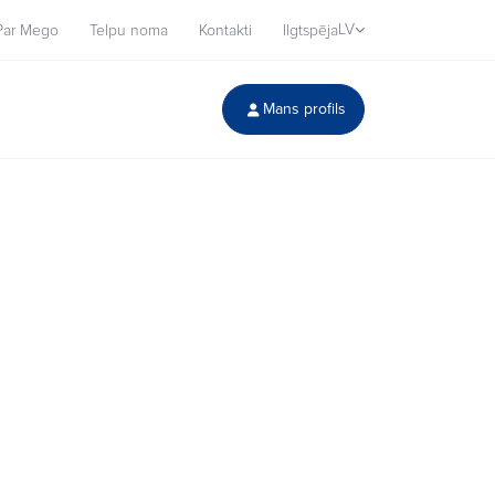
LV
Par Mego
Telpu noma
Kontakti
Ilgtspēja
Mans profils