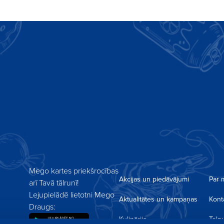
unumiem
Piesakoties jaunumiem es piekrītu saņemt akcijas
rmais par jaumumiem!
savā e-pastā un privātuma atrunai.
Mego kartes priekšrocības
Akcijas un piedāvājumi
Par
arī Tavā tālrunī!
Lejupielādē lietotni Mego
Aktualitātes un kampaņas
Konta
Draugs:
Kulinārija
Telp