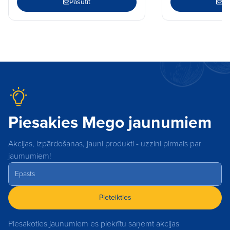
Pasūtīt
Pa
Piesakies Mego jaunumiem
Akcijas, izpārdošanas, jauni produkti - uzzini pirmais par
jaumumiem!
Pieteikties
Piesakoties jaunumiem es piekrītu saņemt akcijas