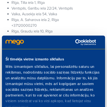
Rīga, Tilta iela 1, Rīga
Ventspils, Ganību iela 22/24, Ventspils
Valka, Ausekļa iela 54, Valka
Rīga, A. Saharova iela 2, Rīga
+37120000270
Rīga, Graudu iela 10, Rīga
Apmaksas un pasūtījuma izpildes nosacījumi
Konditorejas produkcijas pasūtīšanas nosacījumi:
Pasūtījumu pieņem ne mazāk kā 48 stundas pirms
Šī tīmekļa vietne izmanto sīkfailus
plānotā izpildes termiņa.
Mēs izmantojam sīkfailus, lai personalizētu saturu un
Samaksa tiek veikta veikalā, saņemot pasūtījumu.
reklāmas, nodrošinātu sociālo saziņas līdzekļu funkcijas
Maksimālā iepriekšēja pasūtījuma summa ir līdz 100 eiro
un analizētu mūsu datplūsmu. Informāciju par to, kā jūs
(iesk. PVN).
izmantojat mūsu vietni, mēs arī kopīgojam ar saviem
Pasūtāmo pīrādziņu maksimālais svars ir 3 kg (katrā
sociālās saziņas līdzekļu, reklamēšanas un analīzes
veidā).
partneriem, kuri to var apvienot ar citu informāciju, ko
Papildu pasūtījuma detaļas var precizēt un saskaņot,
viņiem sniedzat vai ko viņi apkopo, kad lietojat viņu
zvanot uz veikala tālruni, kurā plānots saņemt
pakalpojumus.