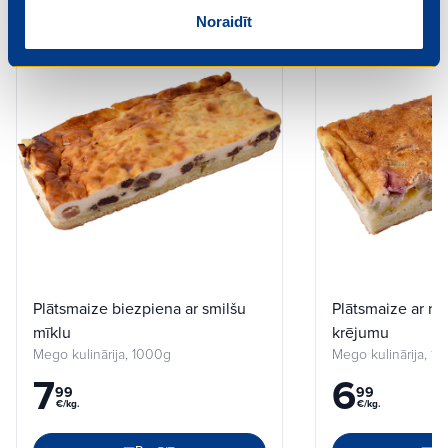
Noraidīt
Plātsmaize biezpiena ar smilšu
Plātsmaize ar ra
mīklu
krējumu
Mego kulinārija, 1000g
Mego kulinārija, 1
7
6
99
99
€/kg.
€/kg.