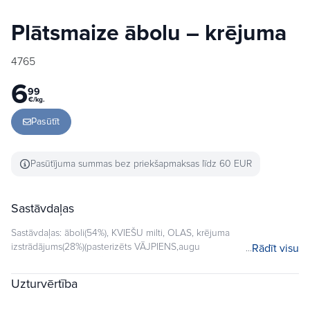
Plātsmaize ābolu – krējuma
4765
6
99
€/kg.
Pasūtīt
Pasūtījuma summas bez priekšapmaksas līdz 60 EUR
Sastāvdaļas
Sastāvdaļas: āboli(54%), KVIEŠU milti, OLAS, krējuma
izstrādājums(28%)(pasterizēts VĀJPIENS,augu
Rādīt visu
tauki(20%),mod.ciete,želantīns,krāsviela (beta-
karotīns),aromatizators,ieraugs), margarīns(augu eļļa un tauki
Uzturvērtība
82%,ūdens,sāls0,5%,emulgators E-322,E471, konservanti E-202, E-
330, aromatizētāji, krāsviela E160a,vitamīns Aun D3), raugs, cukurs,