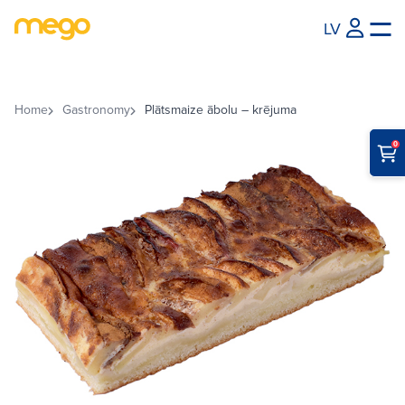
LV
Home
Gastronomy
Plātsmaize ābolu – krējuma
0