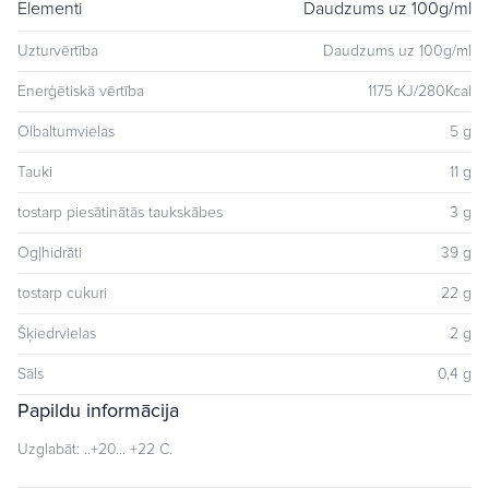
Elementi
Daudzums uz 100g/ml
PIENS, rapšu eļļa, kanēlis, vanilīna cukurs, sāls.
Uzturvērtība
Daudzums uz 100g/ml
Enerģētiskā vērtība
1175 KJ/280Kcal
Olbaltumvielas
5 g
Tauki
11 g
tostarp piesātinātās taukskābes
3 g
Ogļhidrāti
39 g
tostarp cukuri
22 g
Šķiedrvielas
2 g
Sāls
0,4 g
Papildu informācija
Uzglabāt: ..+20... +22 C.