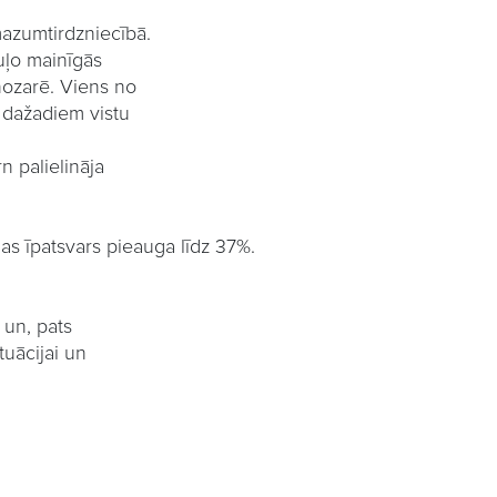
mazumtirdzniecībā.
uļo mainīgās
nozarē
. Viens no
 dažadiem vistu
 palielināja
jas
ī
patsvars
pieauga
l
ī
dz
37%.
un, pats
uācijai un