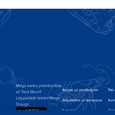
unumiem
Piesakoties jaunumiem es piekrītu saņemt akcijas 
rmais par jaumumiem!
savā e-pastā un privātuma atrunai.
Mego kartes priekšrocības
Akcijas un piedāvājumi
Par
arī Tavā tālrunī!
Lejupielādē lietotni Mego
Aktualitātes un kampaņas
Kont
Draugs:
Kulinārija
Tel