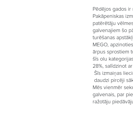
Pēdējos gados ir 
Pakāpeniskas
izm
patērētāju vēlmes
galvenajiem šo pā
turēšanas apstākļ
MEGO, apzinoties 
ārpus sprostiem t
šī
s
olu
kategorija
28%,
sal
ī
dzinot
ar
Šī
s
izmai
ņ
as
liec
daudzi
pirc
ē
ji
s
ā
Mēs vienmēr seko
galvenais, par pi
ražotāju piedāvā