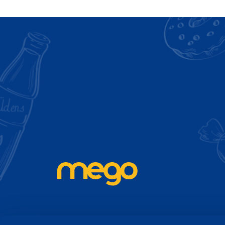
Piesakies Mego ja
Akcijas, izpārdošanas, jauni produkti - uzzini pi