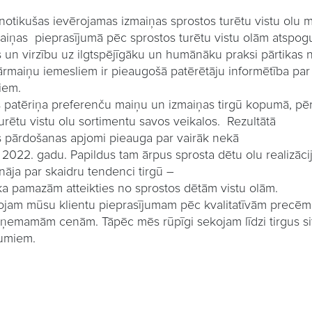
notikušas ievērojamas izmaiņas sprostos turētu vistu olu 
aiņas
pieprasījumā pēc sprostos turētu vistu olām atspog
 un virzību uz ilgtspējīgāku un humānāku praksi pārtikas
rmaiņu iemesliem ir pieaugošā patērētāju informētība
par
iem.
patēriņa preferenču maiņu un izmaiņas tirgū kopumā, pērn
urētu vistu olu sortimentu savos veikalos.
Rezult
ā
t
ā
s
p
ā
rdo
š
anas
apjomi
pieauga
par
vair
ā
k
nek
ā
202
2
.
gadu
.
Papildus
tam
ā
rpus
sprosta
d
ē
tu
olu
realiz
ā
ci
in
ā
ja
par
skaidru
tendenci
tirg
ū –
ka
pamaz
ā
m
atteikties
no
sprostos
d
ē
t
ā
m
vistu
ol
ā
m
.
jam mūsu klientu pieprasījumam pēc kvalitatīvām
precēm
eņemamām cenām. Tāpēc mēs rūpīgi sekojam līdzi tirgus sit
jumiem.