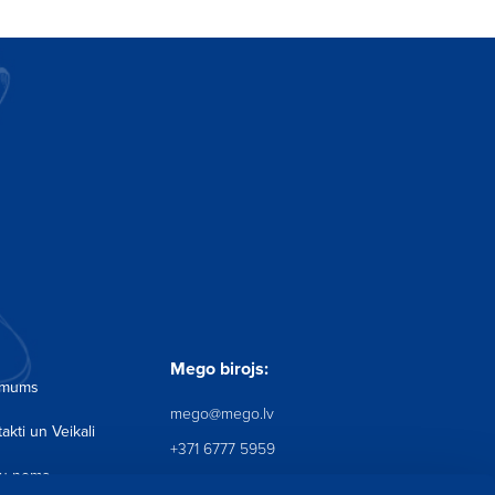
Pieteikties
piedāvājumus
Mego birojs:
 mums
mego@mego.lv
akti un Veikali
+371 6777 5959
pu noma
Mego birojs: Krustpils iela 12,