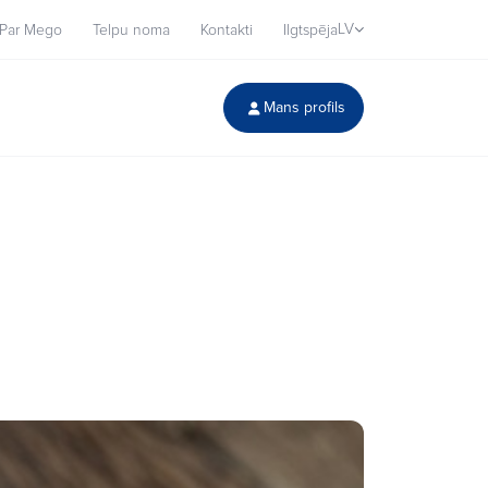
LV
Par Mego
Telpu noma
Kontakti
Ilgtspēja
Mans profils