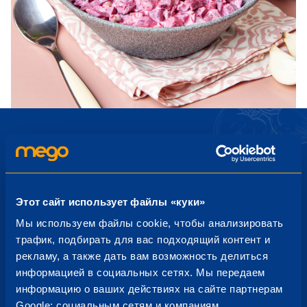
Подпишись на новости от
Этот сайт использует файлы «куки»
Mego
Мы используем файлы cookie, чтобы анализировать
трафик, подбирать для вас подходящий контент и
Акции, распродажи, новые продукты — узнавайте об
рекламу, а также дать вам возможность делиться
этом первым!
информацией в социальных сетях. Мы передаем
информацию о ваших действиях на сайте партнерам
Google: социальным сетям и компаниям,