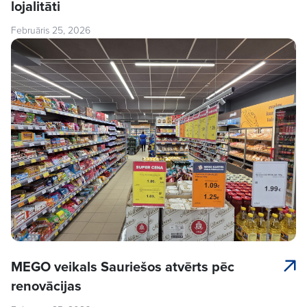
lojalitāti
Februāris 25, 2026
MEGO veikals Sauriešos atvērts pēc
renovācijas