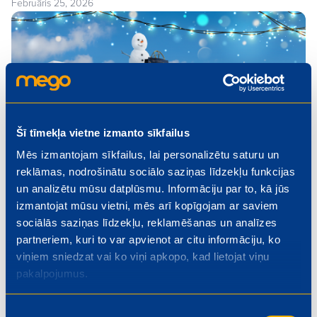
Februāris 25, 2026
Šī tīmekļa vietne izmanto sīkfailus
Mēs izmantojam sīkfailus, lai personalizētu saturu un
reklāmas, nodrošinātu sociālo saziņas līdzekļu funkcijas
un analizētu mūsu datplūsmu. Informāciju par to, kā jūs
izmantojat mūsu vietni, mēs arī kopīgojam ar saviem
sociālās saziņas līdzekļu, reklamēšanas un analīzes
partneriem, kuri to var apvienot ar citu informāciju, ko
Mego veikalu darba laiks Ziemassvētku
viņiem sniedzat vai ko viņi apkopo, kad lietojat viņu
periodā
pakalpojumus.
Decembris 11, 2025
Piekrišanas