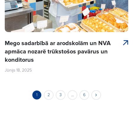
Mego sadarbībā ar arodskolām un NVA
apmāca nozarē trūkstošos pavārus un
konditorus
Jūnijs 18, 2025
1
2
3
…
6