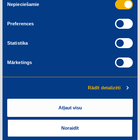
Nepieciešamie
izvēle
Preferences
Statistika
Mārketings
Rādīt detalizēti
MEGO rudens loterijā noskaidrots jaunās
Škoda Kamiq īpašnieks!
Atļaut visu
Novembris 6, 2025
Noraidīt