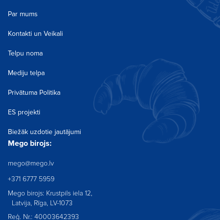
Par mums
Kontakti un Veikali
Telpu noma
Mediju telpa
Privātuma Politika
ES projekti
Biežāk uzdotie jautājumi
Mego birojs:
mego@mego.lv
+371 6777 5959
Mego birojs: Krustpils iela 12,
Latvija, Rīga, LV-1073
Reģ. Nr.: 40003642393