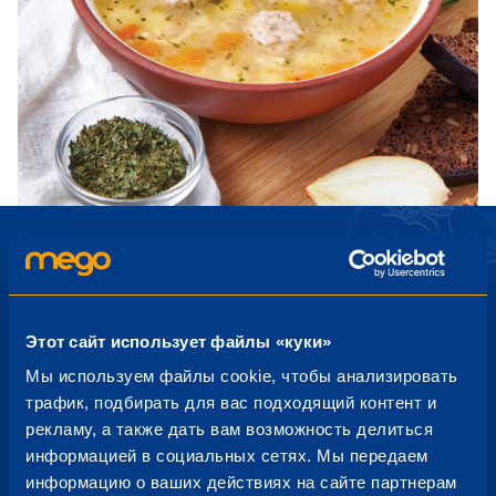
Подпишись на новости от
Этот сайт использует файлы «куки»
Mego
Мы используем файлы cookie, чтобы анализировать
трафик, подбирать для вас подходящий контент и
Акции, распродажи, новые продукты — узнавайте об
рекламу, а также дать вам возможность делиться
этом первым!
информацией в социальных сетях. Мы передаем
информацию о ваших действиях на сайте партнерам