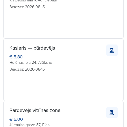
Klaipedas iela 104C, Liepāja
Beidzas: 2026-08-15
Kasieris — pārdevējs
€ 5.80
Helēnas iela 24, Alūksne
Beidzas: 2026-08-15
Pārdevējs vitrīnas zonā
€ 6.00
Jūrmalas gatve 87, Rīga