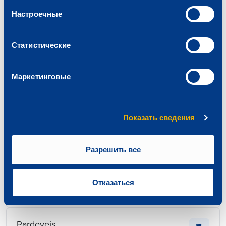
Kulinārijas ceha vadītājs
Настроечные
€ 1300.00
Rīgas iela 4, Valmiera
Beidzas: 2026-08-01
Статистические
Маркетинговые
Kasieris — pārdevējs
Показать сведения
€ 5.50
Dzelzavas iela 74, Rīga
Разрешить все
Beidzas: 2026-08-01
Отказаться
Pārdevējs