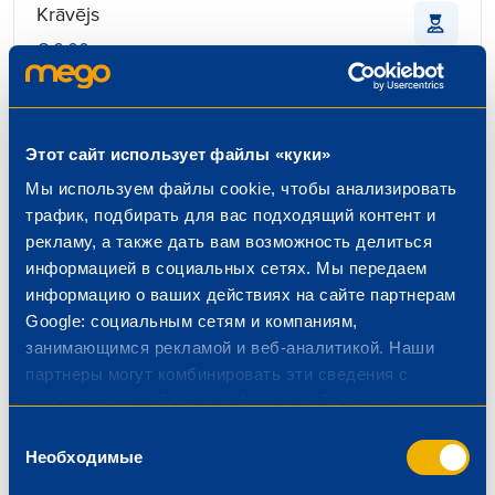
Krāvējs
€ 6.00
Īslīces iela 7, Rīga
Beidzas: 2026-07-31
Этот сайт использует файлы «куки»
Мы используем файлы cookie, чтобы анализировать
трафик, подбирать для вас подходящий контент и
рекламу, а также дать вам возможность делиться
Pārdevējs vitrīnas zonā
информацией в социальных сетях. Мы передаем
€ 6.50
информацию о ваших действиях на сайте партнерам
Biķernieku iela 16a, Rīga
Google: социальным сетям и компаниям,
Beidzas: 2026-08-01
занимающимся рекламой и веб-аналитикой. Наши
партнеры могут комбинировать эти сведения с
предоставленной вами информацией, а также
данными, которые они получили при использовании
Выбор
вами их сервисов.
Необходимые
согласия