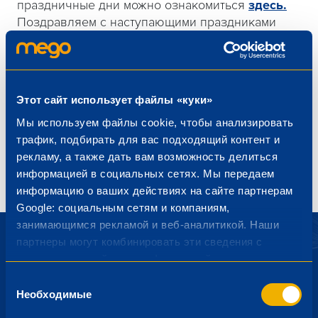
праздничные дни можно ознакомиться
здесь.
Поздравляем с наступающими праздниками
Лиго! Желаем хорошей погоды, яркого летнего
настроения, вкусного праздничного стола,
весёлого и приятного отдыха на природе. Пусть
эти дни принесут радость и тёплые встречи с
Этот сайт использует файлы «куки»
близкими и друзьями.
Мы используем файлы cookie, чтобы анализировать
Спасибо, что выбираете магазины MEGO!
трафик, подбирать для вас подходящий контент и
рекламу, а также дать вам возможность делиться
информацией в социальных сетях. Мы передаем
информацию о ваших действиях на сайте партнерам
Google: социальным сетям и компаниям,
занимающимся рекламой и веб-аналитикой. Наши
партнеры могут комбинировать эти сведения с
предоставленной вами информацией, а также
данными, которые они получили при использовании
Выбор
Подпишись на новости от
вами их сервисов.
Необходимые
согласия