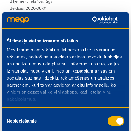
Biķernieku iela 16a, Rīga
Beidzas: 2026-08-01
Šī tīmekļa vietne izmanto sīkfailus
Mēs izmantojam sīkfailus, lai personalizētu saturu un
Kulinārijas ceha vadītājs
reklāmas, nodrošinātu sociālo saziņas līdzekļu funkcijas
€ 1300.00
un analizētu mūsu datplūsmu. Informāciju par to, kā jūs
Rīgas iela 4, Valmiera
izmantojat mūsu vietni, mēs arī kopīgojam ar saviem
Beidzas: 2026-08-01
sociālās saziņas līdzekļu, reklamēšanas un analīzes
partneriem, kuri to var apvienot ar citu informāciju, ko
viņiem sniedzat vai ko viņi apkopo, kad lietojat viņu
pakalpojumus.
Kasieris – pārdevējs
Piekrišanas
Nepieciešamie
izvēle
€ 5.50
Dzelzavas iela 74, Rīga