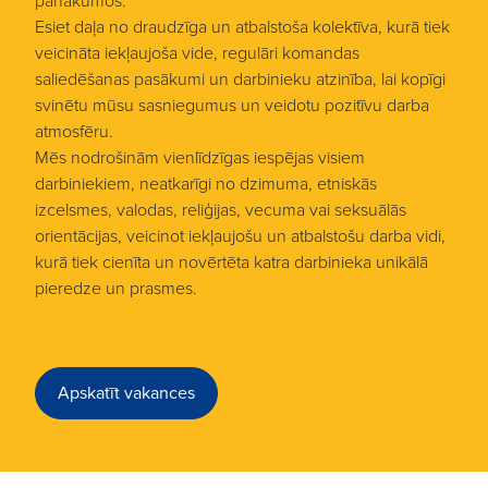
panākumos.
Esiet daļa no draudzīga un atbalstoša kolektīva, kurā tiek
veicināta iekļaujoša vide, regulāri komandas
saliedēšanas pasākumi un darbinieku atzinība, lai kopīgi
svinētu mūsu sasniegumus un veidotu pozitīvu darba
atmosfēru.
Mēs nodrošinām vienlīdzīgas iespējas visiem
darbiniekiem, neatkarīgi no dzimuma, etniskās
izcelsmes, valodas, reliģijas, vecuma vai seksuālās
orientācijas, veicinot iekļaujošu un atbalstošu darba vidi,
kurā tiek cienīta un novērtēta katra darbinieka unikālā
pieredze un prasmes.
Apskatīt vakances