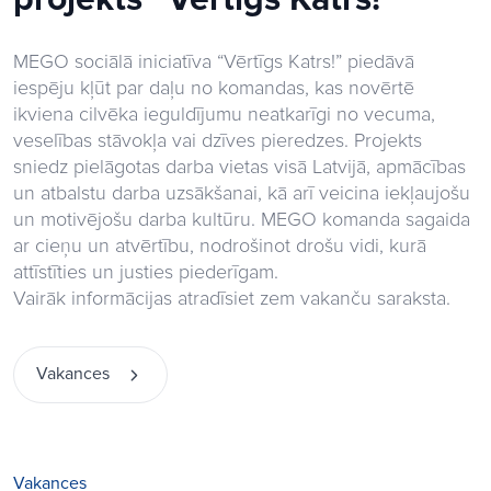
MEGO sociālā iniciatīva “Vērtīgs Katrs!” piedāvā
iespēju kļūt par daļu no komandas, kas novērtē
ikviena cilvēka ieguldījumu neatkarīgi no vecuma,
veselības stāvokļa vai dzīves pieredzes. Projekts
sniedz pielāgotas darba vietas visā Latvijā, apmācības
un atbalstu darba uzsākšanai, kā arī veicina iekļaujošu
un motivējošu darba kultūru. MEGO komanda sagaida
ar cieņu un atvērtību, nodrošinot drošu vidi, kurā
attīstīties un justies piederīgam.
Vairāk informācijas atradīsiet zem vakanču saraksta.
Vakances
Vakances