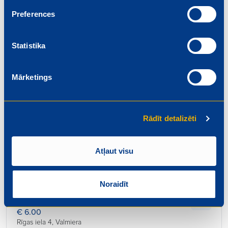
Beidzas: 2026-08-01
Preferences
Statistika
Mārketings
Pārdevējs
€ 6.20
Rīgas iela 4, Valmiera
Rādīt detalizēti
Beidzas: 2026-08-01
Atļaut visu
Noraidīt
Konditors – maiznieks
€ 6.00
Rīgas iela 4, Valmiera