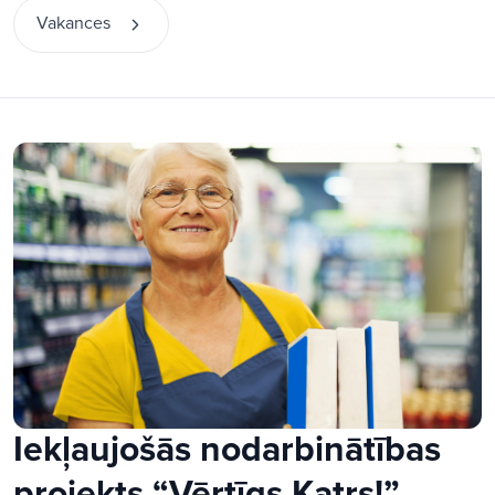
Vakances
Iekļaujošās nodarbinātības
projekts “Vērtīgs Katrs!”