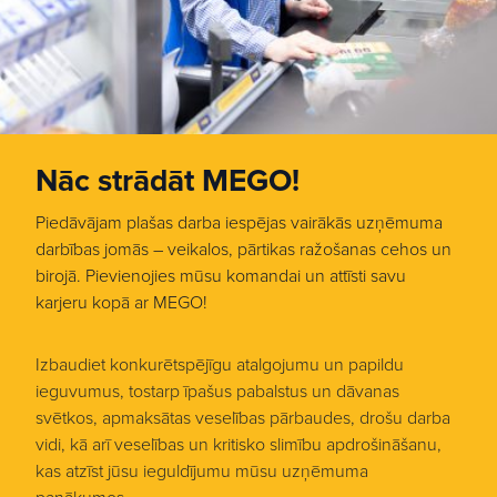
Nāc strādāt MEGO!
Piedāvājam plašas darba iespējas vairākās uzņēmuma
darbības jomās – veikalos, pārtikas ražošanas cehos un
birojā. Pievienojies mūsu komandai un attīsti savu
karjeru kopā ar MEGO!
Izbaudiet konkurētspējīgu atalgojumu un papildu
ieguvumus, tostarp īpašus pabalstus un dāvanas
svētkos, apmaksātas veselības pārbaudes, drošu darba
vidi, kā arī veselības un kritisko slimību apdrošināšanu,
kas atzīst jūsu ieguldījumu mūsu uzņēmuma