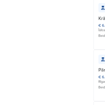
Konditors (Kulinārijas
akadēmija) (5)
Krā
Krāvējs (4)
€ 6
Īslīc
Kulinārijas ceha vadītājs (1)
Beid
Pārdevējs (4)
Pārdevējs vitrīnas zonā (4)
Pavāra palīgs (4)
Pā
€ 6
Pavārs (4)
Rīga
Beid
Pavārs (Kulinārijas akadēmija)
(3)