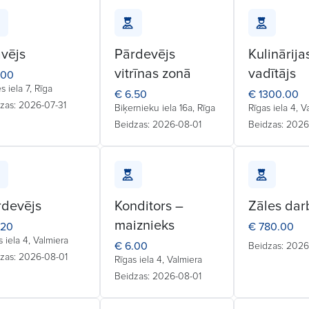
vējs
Pārdevējs
Kulinārija
vitrīnas zonā
vadītājs
.00
es iela 7, Rīga
€ 6.50
€ 1300.00
zas: 2026-07-31
Biķernieku iela 16a, Rīga
Rīgas iela 4, V
Beidzas: 2026-08-01
Beidzas: 2026
rdevējs
Konditors –
Zāles dar
maiznieks
.20
€ 780.00
s iela 4, Valmiera
€ 6.00
Beidzas: 202
zas: 2026-08-01
Rīgas iela 4, Valmiera
Beidzas: 2026-08-01