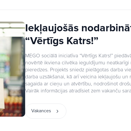
Iekļaujošās nodarbinā
“Vērtīgs Katrs!”
MEGO sociālā iniciatīva “Vērtīgs Katrs!” piedā
novērtē ikviena cilvēka ieguldījumu neatkarīgi
pieredzes. Projekts sniedz pielāgotas darba vie
darba uzsākšanai, kā arī veicina iekļaujošu 
sagaida ar cieņu un atvērtību, nodrošinot drošu 
Vairāk informācijas atradīsiet zem vakanču sara
Vakances