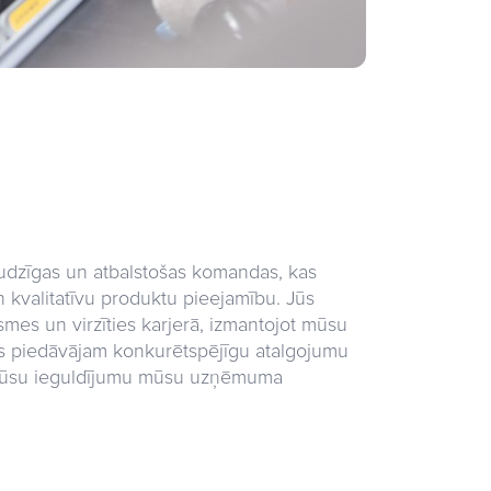
audzīgas un atbalstošas komandas, kas
n kvalitatīvu produktu pieejamību. Jūs
asmes un virzīties karjerā, izmantojot mūsu
s piedāvājam konkurētspējīgu atalgojumu
 Jūsu ieguldījumu mūsu uzņēmuma