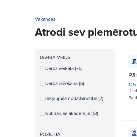
Vakances
Atrodi sev piemēro
DARBA VEIDS
Darbs veikalā (75)
Pā
Darbs ražošanā (5)
€ 5
Dzel
Iekļaujoša nodarbinātība (7)
Beid
Kulinārijas akadēmija (13)
POZĪCIJA