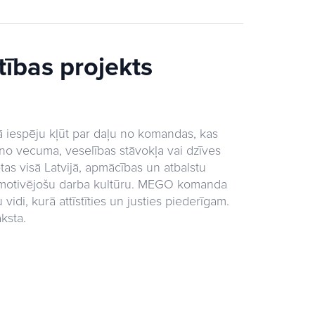
tības projekts
vā iespēju kļūt par daļu no komandas, kas
 no vecuma, veselības stāvokļa vai dzīves
tas visā Latvijā, apmācības un atbalstu
un motivējošu darba kultūru. MEGO komanda
vidi, kurā attīstīties un justies piederīgam.
ksta.