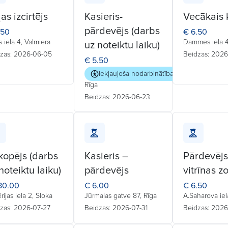
as izcirtējs
Kasieris-
Vecākais 
pārdevējs (darbs
.50
€ 6.50
s iela 4, Valmiera
Dammes iela 4
uz noteiktu laiku)
zas: 2026-06-05
Beidzas: 202
€ 5.50
Iekļaujoša nodarbinātība
Rīga
Beidzas: 2026-06-23
kopējs (darbs
Kasieris –
Pārdevējs
noteiktu laiku)
pārdevējs
vitrīnas z
80.00
€ 6.00
€ 6.50
ērijas iela 2, Sloka
Jūrmalas gatve 87, Rīga
A.Saharova iel
zas: 2026-07-27
Beidzas: 2026-07-31
Beidzas: 2026