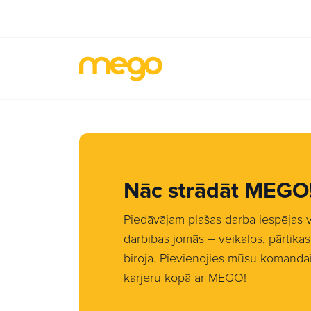
Nāc strādāt MEGO
Piedāvājam plašas darba iespējas
darbības jomās – veikalos, pārtika
birojā. Pievienojies mūsu komandai 
karjeru kopā ar MEGO!