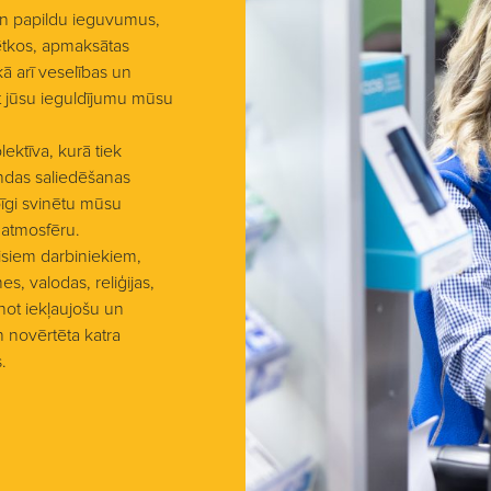
un papildu ieguvumus,
ētkos, apmaksātas
ā arī veselības un
st jūsu ieguldījumu mūsu
ektīva, kurā tiek
andas saliedēšanas
pīgi svinētu mūsu
 atmosfēru.
isiem darbiniekiem,
s, valodas, reliģijas,
not iekļaujošu un
un novērtēta katra
.