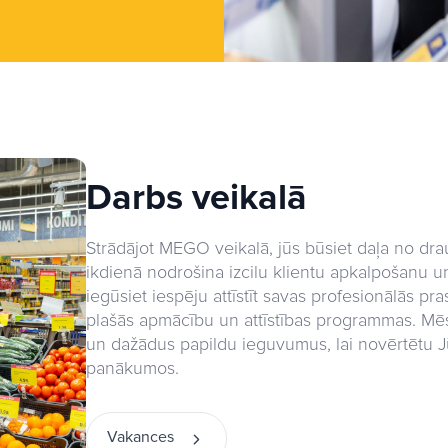
Darbs veikalā
Strādājot MEGO veikalā, jūs būsiet daļa no dr
ikdienā nodrošina izcilu klientu apkalpošanu u
iegūsiet iespēju attīstīt savas profesionālās pr
plašās apmācību un attīstības programmas. Mē
un dažādus papildu ieguvumus, lai novērtētu
panākumos.
Vakances