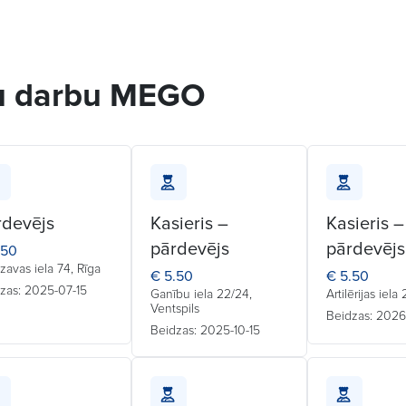
tu darbu MEGO
rdevējs
Kasieris –
Kasieris –
pārdevējs
pārdevējs
.50
zavas iela 74, Rīga
€ 5.50
€ 5.50
zas: 2025-07-15
Ganību iela 22/24,
Artilērijas iela
Ventspils
Beidzas: 2026
Beidzas: 2025-10-15