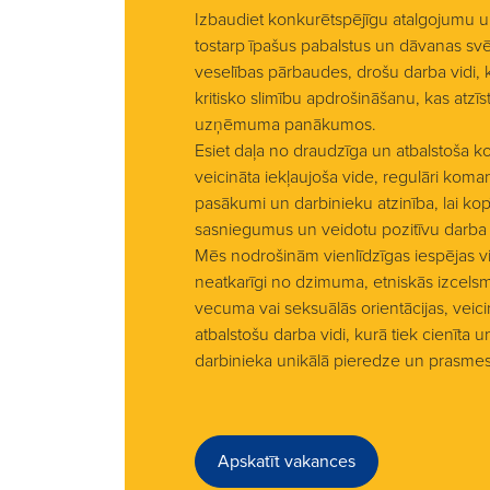
Izbaudiet konkurētspējīgu atalgojumu 
tostarp īpašus pabalstus un dāvanas sv
veselības pārbaudes, drošu darba vidi, k
kritisko slimību apdrošināšanu, kas atzī
uzņēmuma panākumos.
Esiet daļa no draudzīga un atbalstoša kol
veicināta iekļaujoša vide, regulāri kom
pasākumi un darbinieku atzinība, lai ko
sasniegumus un veidotu pozitīvu darba
Mēs nodrošinām vienlīdzīgas iespējas v
neatkarīgi no dzimuma, etniskās izcelsme
vecuma vai seksuālās orientācijas, veici
atbalstošu darba vidi, kurā tiek cienīta 
darbinieka unikālā pieredze un prasmes
Apskatīt vakances