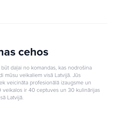
anas cehos
būt daļai no komandas, kas nodrošina
i mūsu veikaliem visā Latvijā. Jūs
tiek veicināta profesionālā izaugsme un
veikalos ir 40 ceptuves un 30 kulinārijas
ā Latvijā.