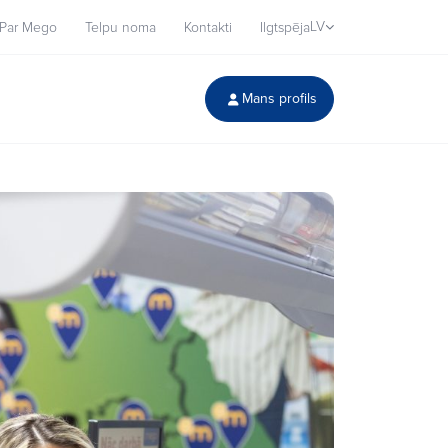
LV
Par Mego
Telpu noma
Kontakti
Ilgtspēja
Mans profils