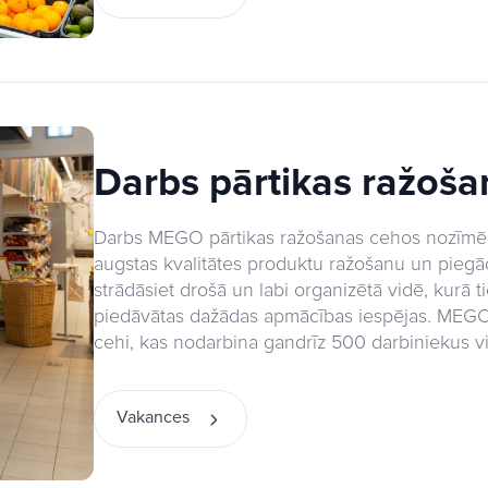
Darbs pārtikas ražoš
Darbs MEGO pārtikas ražošanas cehos nozīmē 
augstas kvalitātes produktu ražošanu un piegād
strādāsiet drošā un labi organizētā vidē, kurā 
piedāvātas dažādas apmācības iespējas. MEGO 
cehi, kas nodarbina gandrīz 500 darbiniekus vis
Vakances