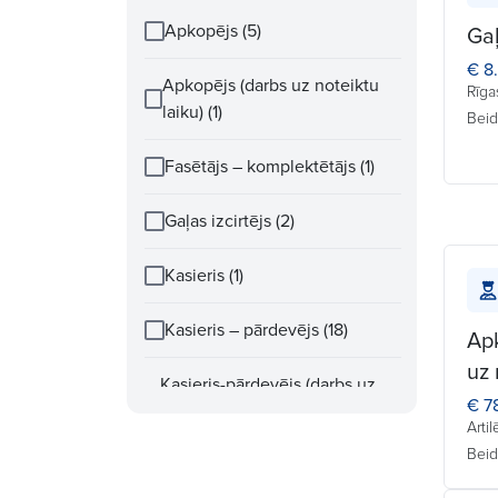
Apkopējs (5)
Gaļ
€ 8
Apkopējs (darbs uz noteiktu
Rīga
laiku) (1)
Beid
Fasētājs – komplektētājs (1)
Gaļas izcirtējs (2)
Kasieris (1)
Kasieris – pārdevējs (18)
Ap
uz 
Kasieris-pārdevējs (darbs uz
€ 7
noteiktu laiku) (2)
Artil
Beid
Konditors – maiznieks (6)