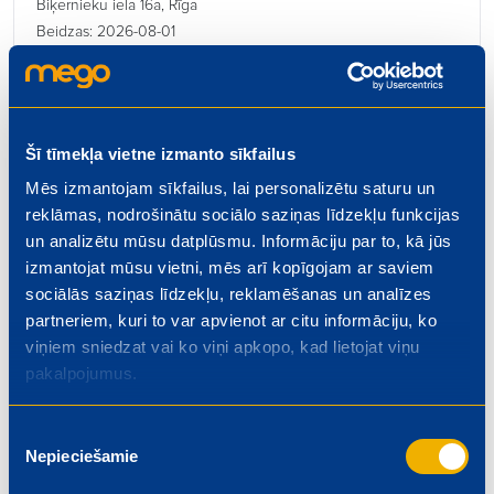
Biķernieku iela 16a, Rīga
Beidzas: 2026-08-01
Šī tīmekļa vietne izmanto sīkfailus
Mēs izmantojam sīkfailus, lai personalizētu saturu un
Kulinārijas ceha vadītājs
reklāmas, nodrošinātu sociālo saziņas līdzekļu funkcijas
€ 1300.00
un analizētu mūsu datplūsmu. Informāciju par to, kā jūs
Rīgas iela 4, Valmiera
izmantojat mūsu vietni, mēs arī kopīgojam ar saviem
Beidzas: 2026-08-01
sociālās saziņas līdzekļu, reklamēšanas un analīzes
partneriem, kuri to var apvienot ar citu informāciju, ko
viņiem sniedzat vai ko viņi apkopo, kad lietojat viņu
pakalpojumus.
Kasieris – pārdevējs
Piekrišanas
Nepieciešamie
izvēle
€ 5.50
Dzelzavas iela 74, Rīga