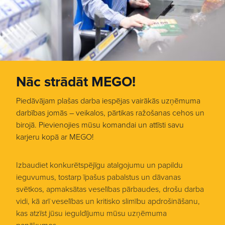
Nāc strādāt MEGO!
Piedāvājam plašas darba iespējas vairākās uzņēmuma
darbības jomās – veikalos, pārtikas ražošanas cehos un
birojā. Pievienojies mūsu komandai un attīsti savu
karjeru kopā ar MEGO!
Izbaudiet konkurētspējīgu atalgojumu un papildu
ieguvumus, tostarp īpašus pabalstus un dāvanas
svētkos, apmaksātas veselības pārbaudes, drošu darba
vidi, kā arī veselības un kritisko slimību apdrošināšanu,
kas atzīst jūsu ieguldījumu mūsu uzņēmuma