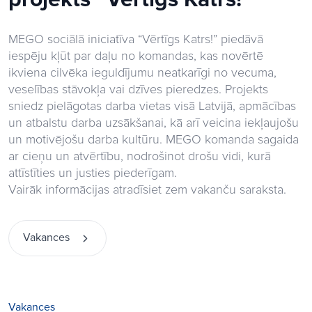
MEGO sociālā iniciatīva “Vērtīgs Katrs!” piedāvā
iespēju kļūt par daļu no komandas, kas novērtē
ikviena cilvēka ieguldījumu neatkarīgi no vecuma,
veselības stāvokļa vai dzīves pieredzes. Projekts
sniedz pielāgotas darba vietas visā Latvijā, apmācības
un atbalstu darba uzsākšanai, kā arī veicina iekļaujošu
un motivējošu darba kultūru. MEGO komanda sagaida
ar cieņu un atvērtību, nodrošinot drošu vidi, kurā
attīstīties un justies piederīgam.
Vairāk informācijas atradīsiet zem vakanču saraksta.
Vakances
Vakances