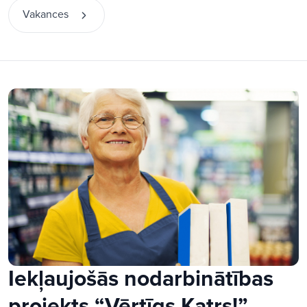
Vakances
Iekļaujošās nodarbinātības
projekts “Vērtīgs Katrs!”