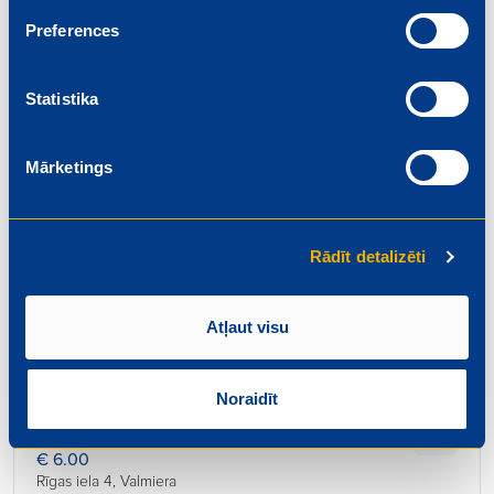
Beidzas: 2026-08-01
Preferences
Statistika
Mārketings
Pārdevējs
€ 6.20
Rīgas iela 4, Valmiera
Rādīt detalizēti
Beidzas: 2026-08-01
Atļaut visu
Noraidīt
Konditors – maiznieks
€ 6.00
Rīgas iela 4, Valmiera