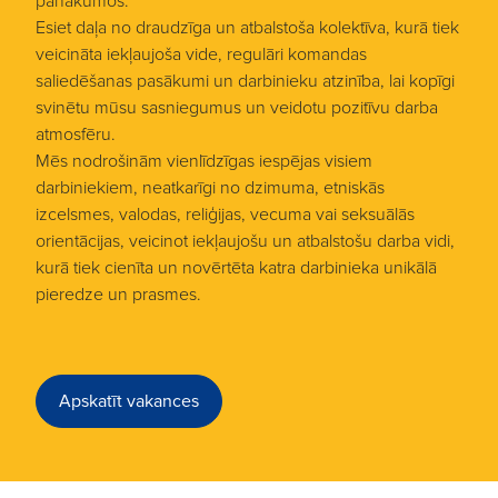
panākumos.
Esiet daļa no draudzīga un atbalstoša kolektīva, kurā tiek
veicināta iekļaujoša vide, regulāri komandas
saliedēšanas pasākumi un darbinieku atzinība, lai kopīgi
svinētu mūsu sasniegumus un veidotu pozitīvu darba
atmosfēru.
Mēs nodrošinām vienlīdzīgas iespējas visiem
darbiniekiem, neatkarīgi no dzimuma, etniskās
izcelsmes, valodas, reliģijas, vecuma vai seksuālās
orientācijas, veicinot iekļaujošu un atbalstošu darba vidi,
kurā tiek cienīta un novērtēta katra darbinieka unikālā
pieredze un prasmes.
Apskatīt vakances