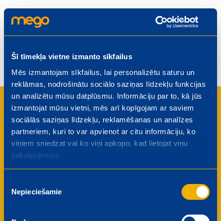
Šī tīmekļa vietne izmanto sīkfailus
Mēs izmantojam sīkfailus, lai personalizētu saturu un
reklāmas, nodrošinātu sociālo saziņas līdzekļu funkcijas
un analizētu mūsu datplūsmu. Informāciju par to, kā jūs
Kāpēc darbinieki iesaka Mego
izmantojat mūsu vietni, mēs arī kopīgojam ar saviem
sociālās saziņas līdzekļu, reklamēšanas un analīzes
saviem draugiem?
partneriem, kuri to var apvienot ar citu informāciju, ko
viņiem sniedzat vai ko viņi apkopo, kad lietojat viņu
pakalpojumus.
Attīstības iespējas
Uzlabojiet savas profesionālās prasmes un
Piekrišanas
virzieties karjerā, izmantojot mūsu plašās
Nepieciešamie
izvēle
apmācību un attīstības programmas.
Konkurētspējīgs atalgojums
Mēs lepojamies ar godīgu un tirgus