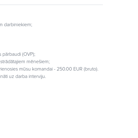
m darbiniekiem;
s pārbaudi (OVP);
ostrādātajiem mēnešiem;
evienosies mūsu komandai - 250.00 EUR (bruto).
nāti uz darba interviju.