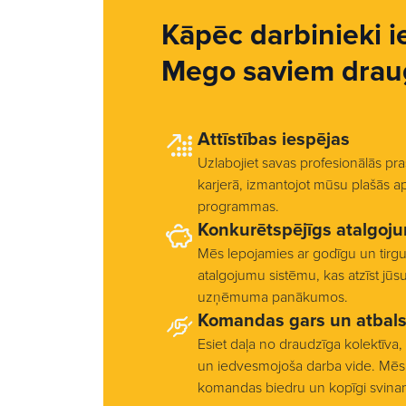
Kāpēc darbinieki i
Mego saviem drau
Attīstības iespējas
Uzlabojiet savas profesionālās pra
karjerā, izmantojot mūsu plašās a
programmas.
Konkurētspējīgs atalgoj
Mēs lepojamies ar godīgu un tirg
atalgojumu sistēmu, kas atzīst jūs
uzņēmuma panākumos.
Komandas gars un atbals
Esiet daļa no draudzīga kolektīva,
un iedvesmojoša darba vide. Mēs 
komandas biedru un kopīgi svin