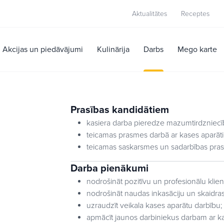
Aktualitātes
Receptes
Akcijas un piedāvājumi
Kulinārija
Darbs
Mego karte
Prasības kandidātiem
kasiera darba pieredze mazumtirdzniecī
teicamas prasmes darbā ar kases aparāt
teicamas saskarsmes un sadarbības pra
Darba pienākumi
nodrošināt pozitīvu un profesionālu klie
nodrošināt naudas inkasāciju un skaidras
uzraudzīt veikala kases aparātu darbību;
apmācīt jaunos darbiniekus darbam ar k