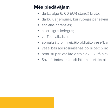
Mēs piedāvājam
darba algu 6, 00 EUR stundā bruto;
darbu uzņēmumā, kur rūpējas par savie
sociālās garantijas;
atsaucīgus kolēģus;
vadības atbalstu;
apmaksātu pirmreizējo obligāto veselība
veselības apdrošināšanas polisi pēc 6 n
bonusu par ieteikto darbinieku, kurš pi
Sazināsimies ar kandidātiem, kuri tiks aici