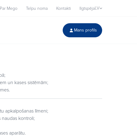
LV
Par Mego
Telpu noma
Kontakti
Ilgtspēja
Mans profils
bā;
iem un kases sistēmām;
smes.
ntu apkalpošanas līmeni;
 naudas kontroli;
ases aparātu.