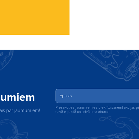
unumiem
Piesakoties jaunumiem es piekrītu saņemt akcijas 
rmais par jaumumiem!
savā e-pastā un privātuma atrunai.