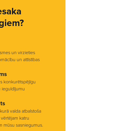
esaka
giem?
smes un virzieties
pmācību un attīstības
ums
us konkurētspējīgu
u ieguldījumu
ts
 kurā valda atbalstoša
vērtējam katru
am mūsu sasniegumus.