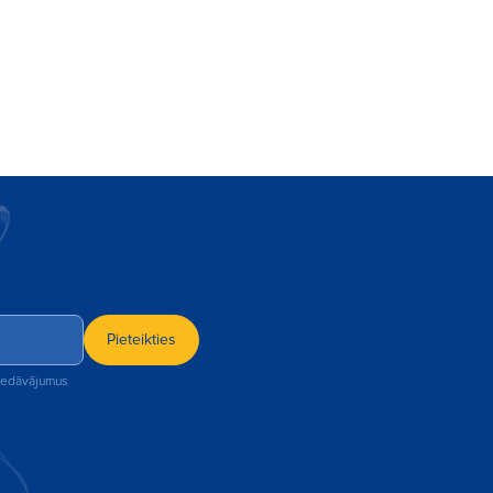
Pieteikties
piedāvājumus