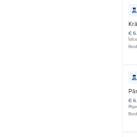
Konditors (Kulinārijas
akadēmija) (5)
Krā
Krāvējs (4)
€ 6
Īslīc
Kulinārijas ceha vadītājs (1)
Beid
Pārdevējs (4)
Pārdevējs vitrīnas zonā (4)
Pavāra palīgs (4)
Pā
€ 6
Pavārs (4)
Rīga
Beid
Pavārs (Kulinārijas akadēmija)
(3)