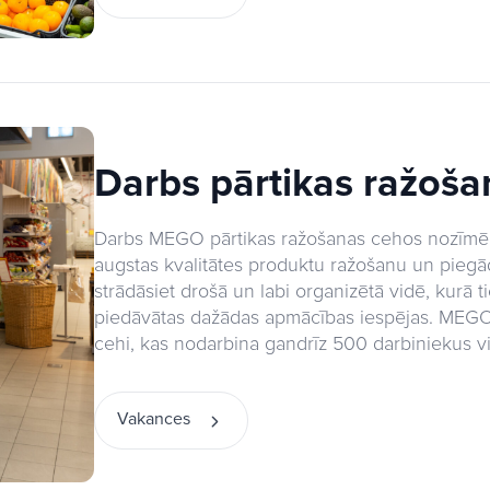
Darbs pārtikas ražoš
Darbs MEGO pārtikas ražošanas cehos nozīmē 
augstas kvalitātes produktu ražošanu un piegād
strādāsiet drošā un labi organizētā vidē, kurā 
piedāvātas dažādas apmācības iespējas. MEGO 
cehi, kas nodarbina gandrīz 500 darbiniekus vis
Vakances