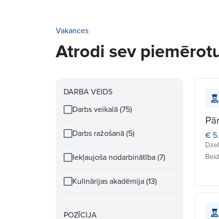
Vakances
Atrodi sev piemēro
DARBA VEIDS
Darbs veikalā (75)
Pā
Darbs ražošanā (5)
€ 5
Dzel
Iekļaujoša nodarbinātība (7)
Beid
Kulinārijas akadēmija (13)
POZĪCIJA