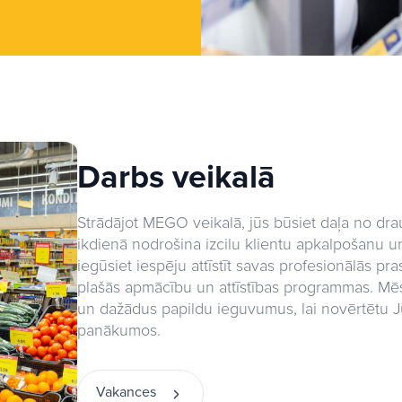
Darbs veikalā
Strādājot MEGO veikalā, jūs būsiet daļa no dr
ikdienā nodrošina izcilu klientu apkalpošanu u
iegūsiet iespēju attīstīt savas profesionālās pr
plašās apmācību un attīstības programmas. Mē
un dažādus papildu ieguvumus, lai novērtētu
panākumos.
Vakances