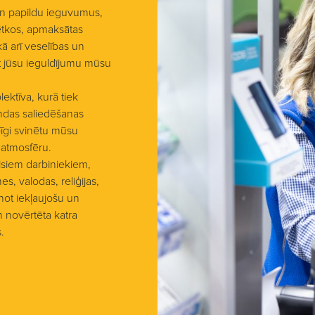
un papildu ieguvumus,
ētkos, apmaksātas
ā arī veselības un
st jūsu ieguldījumu mūsu
ektīva, kurā tiek
andas saliedēšanas
pīgi svinētu mūsu
 atmosfēru.
isiem darbiniekiem,
s, valodas, reliģijas,
not iekļaujošu un
un novērtēta katra
.