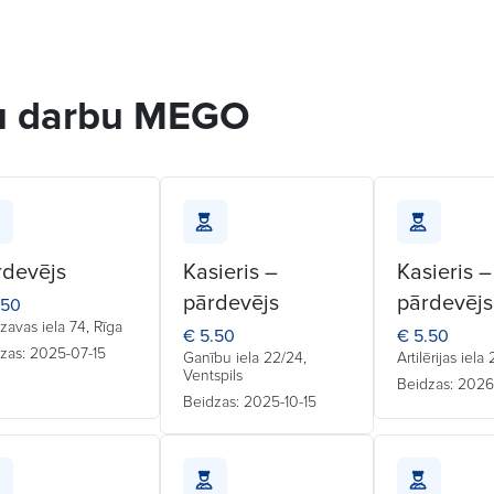
tu darbu MEGO
rdevējs
Kasieris –
Kasieris –
pārdevējs
pārdevējs
.50
zavas iela 74, Rīga
€ 5.50
€ 5.50
zas: 2025-07-15
Ganību iela 22/24,
Artilērijas iela
Ventspils
Beidzas: 2026
Beidzas: 2025-10-15