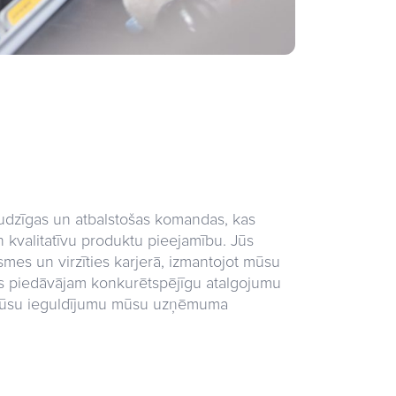
audzīgas un atbalstošas komandas, kas
n kvalitatīvu produktu pieejamību. Jūs
asmes un virzīties karjerā, izmantojot mūsu
s piedāvājam konkurētspējīgu atalgojumu
 Jūsu ieguldījumu mūsu uzņēmuma