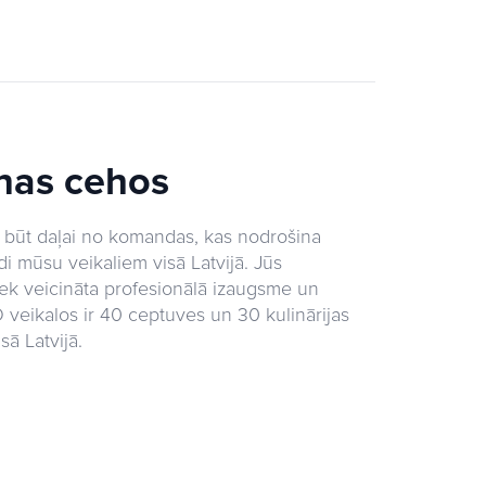
anas cehos
būt daļai no komandas, kas nodrošina
i mūsu veikaliem visā Latvijā. Jūs
tiek veicināta profesionālā izaugsme un
veikalos ir 40 ceptuves un 30 kulinārijas
ā Latvijā.