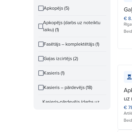
Apkopējs (5)
Gaļ
€ 8
Apkopējs (darbs uz noteiktu
Rīga
laiku) (1)
Beid
Fasētājs – komplektētājs (1)
Gaļas izcirtējs (2)
Kasieris (1)
Kasieris – pārdevējs (18)
Ap
uz 
Kasieris-pārdevējs (darbs uz
€ 7
noteiktu laiku) (2)
Artil
Beid
Konditors – maiznieks (6)