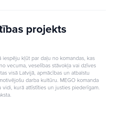
tības projekts
vā iespēju kļūt par daļu no komandas, kas
 no vecuma, veselības stāvokļa vai dzīves
tas visā Latvijā, apmācības un atbalstu
un motivējošu darba kultūru. MEGO komanda
vidi, kurā attīstīties un justies piederīgam.
ksta.