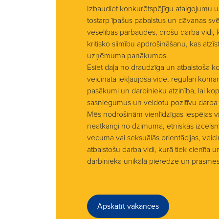
Izbaudiet konkurētspējīgu atalgojumu 
tostarp īpašus pabalstus un dāvanas sv
veselības pārbaudes, drošu darba vidi, k
kritisko slimību apdrošināšanu, kas atzī
uzņēmuma panākumos.
Esiet daļa no draudzīga un atbalstoša kol
veicināta iekļaujoša vide, regulāri kom
pasākumi un darbinieku atzinība, lai ko
sasniegumus un veidotu pozitīvu darba
Mēs nodrošinām vienlīdzīgas iespējas v
neatkarīgi no dzimuma, etniskās izcelsme
vecuma vai seksuālās orientācijas, veici
atbalstošu darba vidi, kurā tiek cienīta 
darbinieka unikālā pieredze un prasmes
Apskatīt vakances