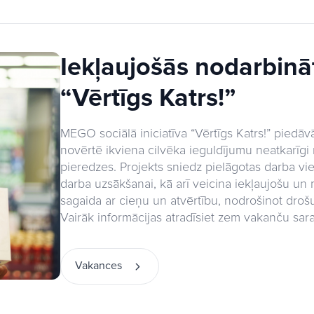
Iekļaujošās nodarbinā
“Vērtīgs Katrs!”
MEGO sociālā iniciatīva “Vērtīgs Katrs!” piedā
novērtē ikviena cilvēka ieguldījumu neatkarīgi
pieredzes. Projekts sniedz pielāgotas darba vie
darba uzsākšanai, kā arī veicina iekļaujošu 
sagaida ar cieņu un atvērtību, nodrošinot drošu 
Vairāk informācijas atradīsiet zem vakanču sara
Vakances