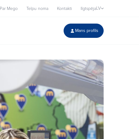
LV
Par Mego
Telpu noma
Kontakti
Ilgtspēja
Mans profils