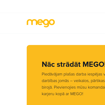
Nāc strādāt MEGO
Piedāvājam plašas darba iespējas
darbības jomās – veikalos, pārtika
birojā. Pievienojies mūsu komandai 
karjeru kopā ar MEGO!