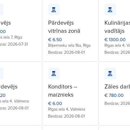
vējs
Pārdevējs
Kulinārija
vitrīnas zonā
vadītājs
.00
es iela 7, Rīga
€ 6.50
€ 1300.00
zas: 2026-07-31
Biķernieku iela 16a, Rīga
Rīgas iela 4, V
Beidzas: 2026-08-01
Beidzas: 2026
rdevējs
Konditors –
Zāles dar
maiznieks
.20
€ 780.00
s iela 4, Valmiera
€ 6.00
Beidzas: 202
zas: 2026-08-01
Rīgas iela 4, Valmiera
Beidzas: 2026-08-01