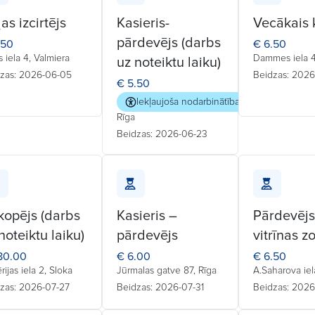
as izcirtējs
Kasieris-
Vecākais 
pārdevējs (darbs
.50
€ 6.50
s iela 4, Valmiera
Dammes iela 4
uz noteiktu laiku)
zas: 2026-06-05
Beidzas: 202
€ 5.50
Iekļaujoša nodarbinātība
Rīga
Beidzas: 2026-06-23
kopējs (darbs
Kasieris –
Pārdevējs
noteiktu laiku)
pārdevējs
vitrīnas z
80.00
€ 6.00
€ 6.50
ērijas iela 2, Sloka
Jūrmalas gatve 87, Rīga
A.Saharova iel
zas: 2026-07-27
Beidzas: 2026-07-31
Beidzas: 2026