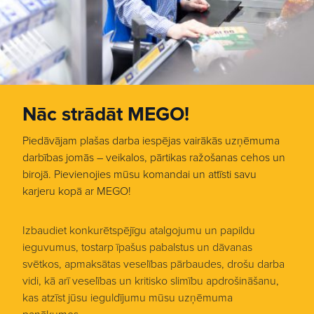
Nāc strādāt MEGO!
Piedāvājam plašas darba iespējas vairākās uzņēmuma
darbības jomās – veikalos, pārtikas ražošanas cehos un
birojā. Pievienojies mūsu komandai un attīsti savu
karjeru kopā ar MEGO!
Izbaudiet konkurētspējīgu atalgojumu un papildu
ieguvumus, tostarp īpašus pabalstus un dāvanas
svētkos, apmaksātas veselības pārbaudes, drošu darba
vidi, kā arī veselības un kritisko slimību apdrošināšanu,
kas atzīst jūsu ieguldījumu mūsu uzņēmuma