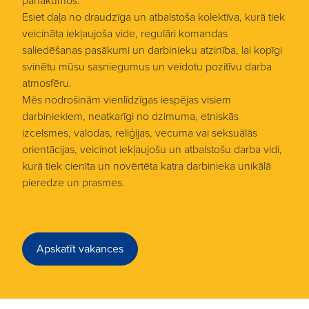
panākumos.
Esiet daļa no draudzīga un atbalstoša kolektīva, kurā tiek
veicināta iekļaujoša vide, regulāri komandas
saliedēšanas pasākumi un darbinieku atzinība, lai kopīgi
svinētu mūsu sasniegumus un veidotu pozitīvu darba
atmosfēru.
Mēs nodrošinām vienlīdzīgas iespējas visiem
darbiniekiem, neatkarīgi no dzimuma, etniskās
izcelsmes, valodas, reliģijas, vecuma vai seksuālās
orientācijas, veicinot iekļaujošu un atbalstošu darba vidi,
kurā tiek cienīta un novērtēta katra darbinieka unikālā
pieredze un prasmes.
Apskatīt vakances