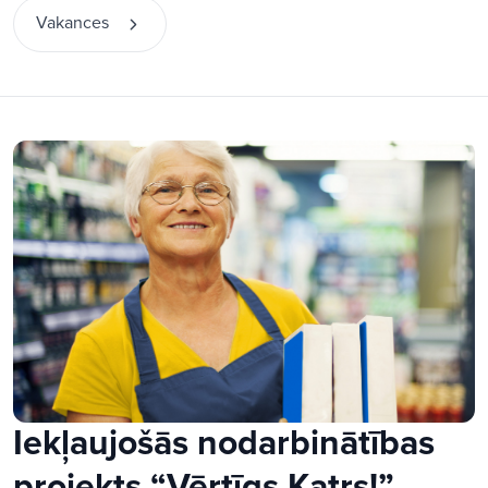
Vakances
Iekļaujošās nodarbinātības
projekts “Vērtīgs Katrs!”