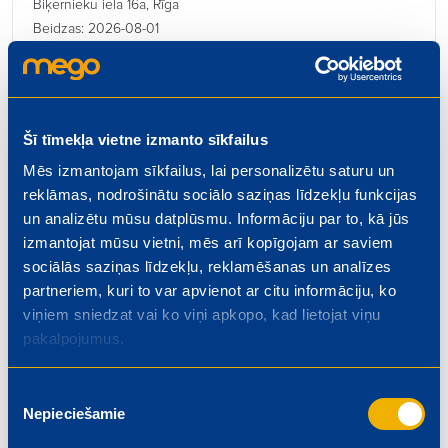
Biķernieku iela 16a, Rīga
Beidzas: 2026-08-01
Šī tīmekļa vietne izmanto sīkfailus
Mēs izmantojam sīkfailus, lai personalizētu saturu un
Kulinārijas ceha vadītājs
reklāmas, nodrošinātu sociālo saziņas līdzekļu funkcijas
€ 1300.00
un analizētu mūsu datplūsmu. Informāciju par to, kā jūs
Rīgas iela 4, Valmiera
izmantojat mūsu vietni, mēs arī kopīgojam ar saviem
Beidzas: 2026-08-01
sociālās saziņas līdzekļu, reklamēšanas un analīzes
partneriem, kuri to var apvienot ar citu informāciju, ko
viņiem sniedzat vai ko viņi apkopo, kad lietojat viņu
pakalpojumus.
Kasieris – pārdevējs
Piekrišanas
Nepieciešamie
izvēle
€ 5.50
Dzelzavas iela 74, Rīga