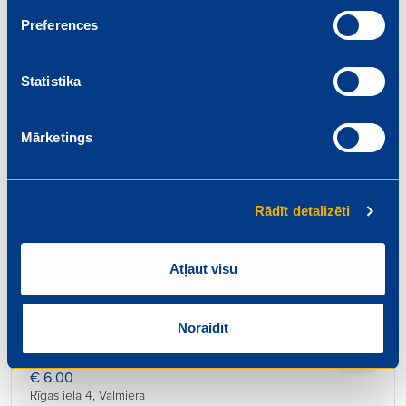
Beidzas: 2026-08-01
Preferences
Statistika
Mārketings
Pārdevējs
€ 6.20
Rīgas iela 4, Valmiera
Rādīt detalizēti
Beidzas: 2026-08-01
Atļaut visu
Noraidīt
Konditors – maiznieks
€ 6.00
Rīgas iela 4, Valmiera