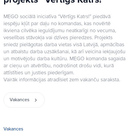
MEGO sociālā iniciatīva “Vērtīgs Katrs!” piedāvā
iespēju kļūt par daļu no komandas, kas novērtē
ikviena cilvēka ieguldījumu neatkarīgi no vecuma,
veselības stāvokļa vai dzīves pieredzes. Projekts
sniedz pielāgotas darba vietas visā Latvijā, apmācības
un atbalstu darba uzsākšanai, kā arī veicina iekļaujošu
un motivējošu darba kultūru. MEGO komanda sagaida
ar cieņu un atvērtību, nodrošinot drošu vidi, kurā
attīstīties un justies piederīgam.
Vairāk informācijas atradīsiet zem vakanču saraksta.
Vakances
Vakances