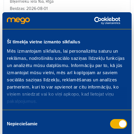
Biķernieku iela 16a, Rīga
Beidzas: 2026-08-01
Šī tīmekļa vietne izmanto sīkfailus
Mēs izmantojam sīkfailus, lai personalizētu saturu un
Kulinārijas ceha vadītājs
reklāmas, nodrošinātu sociālo saziņas līdzekļu funkcijas
€ 1300.00
un analizētu mūsu datplūsmu. Informāciju par to, kā jūs
Rīgas iela 4, Valmiera
izmantojat mūsu vietni, mēs arī kopīgojam ar saviem
Beidzas: 2026-08-01
sociālās saziņas līdzekļu, reklamēšanas un analīzes
partneriem, kuri to var apvienot ar citu informāciju, ko
viņiem sniedzat vai ko viņi apkopo, kad lietojat viņu
pakalpojumus.
Kasieris – pārdevējs
Piekrišanas
Nepieciešamie
izvēle
€ 5.50
Dzelzavas iela 74, Rīga