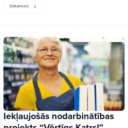
Vakances
Iekļaujošās nodarbinātības
projekts “Vērtīgs Katrs!”