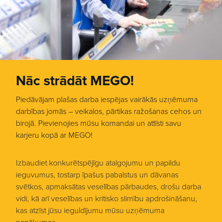
Nāc strādāt MEGO!
Piedāvājam plašas darba iespējas vairākās uzņēmuma
darbības jomās – veikalos, pārtikas ražošanas cehos un
birojā. Pievienojies mūsu komandai un attīsti savu
karjeru kopā ar MEGO!
Izbaudiet konkurētspējīgu atalgojumu un papildu
ieguvumus, tostarp īpašus pabalstus un dāvanas
svētkos, apmaksātas veselības pārbaudes, drošu darba
vidi, kā arī veselības un kritisko slimību apdrošināšanu,
kas atzīst jūsu ieguldījumu mūsu uzņēmuma