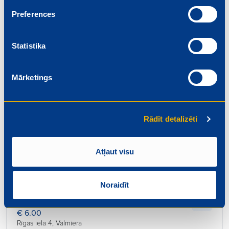
Beidzas: 2026-08-01
Preferences
Statistika
Mārketings
Pārdevējs
€ 6.20
Rīgas iela 4, Valmiera
Rādīt detalizēti
Beidzas: 2026-08-01
Atļaut visu
Noraidīt
Konditors – maiznieks
€ 6.00
Rīgas iela 4, Valmiera