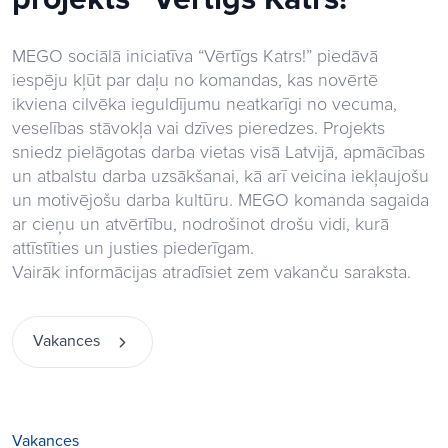
MEGO sociālā iniciatīva “Vērtīgs Katrs!” piedāvā
iespēju kļūt par daļu no komandas, kas novērtē
ikviena cilvēka ieguldījumu neatkarīgi no vecuma,
veselības stāvokļa vai dzīves pieredzes. Projekts
sniedz pielāgotas darba vietas visā Latvijā, apmācības
un atbalstu darba uzsākšanai, kā arī veicina iekļaujošu
un motivējošu darba kultūru. MEGO komanda sagaida
ar cieņu un atvērtību, nodrošinot drošu vidi, kurā
attīstīties un justies piederīgam.
Vairāk informācijas atradīsiet zem vakanču saraksta.
Vakances
Vakances