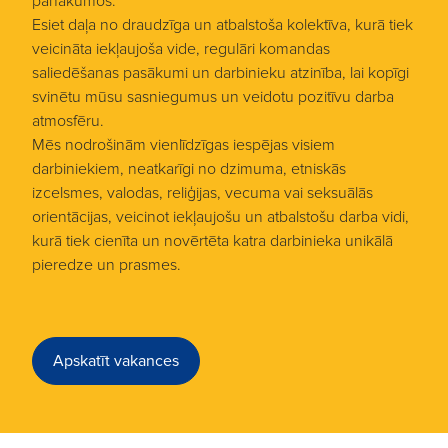
panākumos.
Esiet daļa no draudzīga un atbalstoša kolektīva, kurā tiek
veicināta iekļaujoša vide, regulāri komandas
saliedēšanas pasākumi un darbinieku atzinība, lai kopīgi
svinētu mūsu sasniegumus un veidotu pozitīvu darba
atmosfēru.
Mēs nodrošinām vienlīdzīgas iespējas visiem
darbiniekiem, neatkarīgi no dzimuma, etniskās
izcelsmes, valodas, reliģijas, vecuma vai seksuālās
orientācijas, veicinot iekļaujošu un atbalstošu darba vidi,
kurā tiek cienīta un novērtēta katra darbinieka unikālā
pieredze un prasmes.
Apskatīt vakances