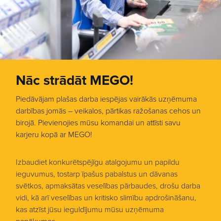
Nāc strādāt MEGO!
Piedāvājam plašas darba iespējas vairākās uzņēmuma
darbības jomās – veikalos, pārtikas ražošanas cehos un
birojā. Pievienojies mūsu komandai un attīsti savu
karjeru kopā ar MEGO!
Izbaudiet konkurētspējīgu atalgojumu un papildu
ieguvumus, tostarp īpašus pabalstus un dāvanas
svētkos, apmaksātas veselības pārbaudes, drošu darba
vidi, kā arī veselības un kritisko slimību apdrošināšanu,
kas atzīst jūsu ieguldījumu mūsu uzņēmuma