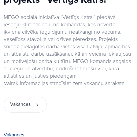
MEGO sociālā iniciatīva “Vērtīgs Katrs!” piedāvā
iespēju kļūt par daļu no komandas, kas novērtē
ikviena cilvēka ieguldījumu neatkarīgi no vecuma,
veselības stāvokļa vai dzīves pieredzes. Projekts
sniedz pielāgotas darba vietas visā Latvijā, apmācības
un atbalstu darba uzsākšanai, kā arī veicina iekļaujošu
un motivējošu darba kultūru. MEGO komanda sagaida
ar cieņu un atvērtību, nodrošinot drošu vidi, kurā
attīstīties un justies piederīgam.
Vairāk informācijas atradīsiet zem vakanču saraksta.
Vakances
Vakances