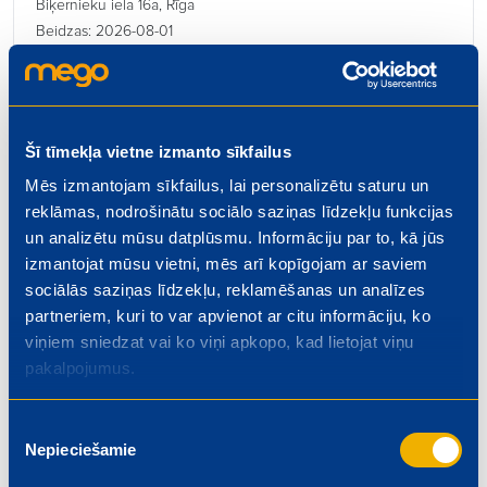
Biķernieku iela 16a, Rīga
Beidzas: 2026-08-01
Šī tīmekļa vietne izmanto sīkfailus
Mēs izmantojam sīkfailus, lai personalizētu saturu un
Kulinārijas ceha vadītājs
reklāmas, nodrošinātu sociālo saziņas līdzekļu funkcijas
€ 1300.00
un analizētu mūsu datplūsmu. Informāciju par to, kā jūs
Rīgas iela 4, Valmiera
izmantojat mūsu vietni, mēs arī kopīgojam ar saviem
Beidzas: 2026-08-01
sociālās saziņas līdzekļu, reklamēšanas un analīzes
partneriem, kuri to var apvienot ar citu informāciju, ko
viņiem sniedzat vai ko viņi apkopo, kad lietojat viņu
pakalpojumus.
Kasieris – pārdevējs
Piekrišanas
Nepieciešamie
izvēle
€ 5.50
Dzelzavas iela 74, Rīga