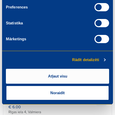
Beidzas: 2026-08-01
Preferences
Statistika
Mārketings
Pārdevējs
€ 6.20
Rīgas iela 4, Valmiera
Rādīt detalizēti
Beidzas: 2026-08-01
Atļaut visu
Noraidīt
Konditors – maiznieks
€ 6.00
Rīgas iela 4, Valmiera