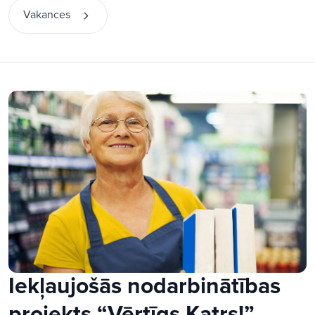
Vakances
Iekļaujošās nodarbinātības
projekts “Vērtīgs Katrs!”