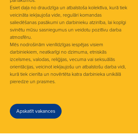
panākumos.
Esiet daļa no draudzīga un atbalstoša kolektīva, kurā tiek
veicināta iekļaujoša vide, regulāri komandas
saliedēšanas pasākumi un darbinieku atzinība, lai kopīgi
svinētu mūsu sasniegumus un veidotu pozitīvu darba
atmosfēru.
Mēs nodrošinām vienlīdzīgas iespējas visiem
darbiniekiem, neatkarīgi no dzimuma, etniskās
izcelsmes, valodas, reliģijas, vecuma vai seksuālās
orientācijas, veicinot iekļaujošu un atbalstošu darba vidi,
kurā tiek cienīta un novērtēta katra darbinieka unikālā
pieredze un prasmes.
Apskatīt vakances