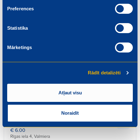
Beidzas: 2026-08-01
Preferences
Statistika
Mārketings
Pārdevējs
€ 6.20
Rīgas iela 4, Valmiera
Rādīt detalizēti
Beidzas: 2026-08-01
Atļaut visu
Noraidīt
Konditors – maiznieks
€ 6.00
Rīgas iela 4, Valmiera