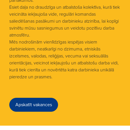
panākumos.
Esiet daļa no draudzīga un atbalstoša kolektīva, kurā tiek
veicināta iekļaujoša vide, regulāri komandas
saliedēšanas pasākumi un darbinieku atzinība, lai kopīgi
svinētu mūsu sasniegumus un veidotu pozitīvu darba
atmosfēru.
Mēs nodrošinām vienlīdzīgas iespējas visiem
darbiniekiem, neatkarīgi no dzimuma, etniskās
izcelsmes, valodas, reliģijas, vecuma vai seksuālās
orientācijas, veicinot iekļaujošu un atbalstošu darba vidi,
kurā tiek cienīta un novērtēta katra darbinieka unikālā
pieredze un prasmes.
Apskatīt vakances