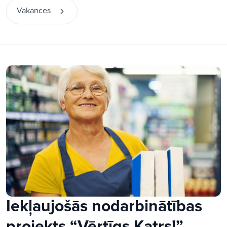
Vakances
Iekļaujošās nodarbinātības
projekts “Vērtīgs Katrs!”