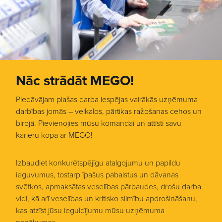
Nāc strādāt MEGO!
Piedāvājam plašas darba iespējas vairākās uzņēmuma
darbības jomās – veikalos, pārtikas ražošanas cehos un
birojā. Pievienojies mūsu komandai un attīsti savu
karjeru kopā ar MEGO!
Izbaudiet konkurētspējīgu atalgojumu un papildu
ieguvumus, tostarp īpašus pabalstus un dāvanas
svētkos, apmaksātas veselības pārbaudes, drošu darba
vidi, kā arī veselības un kritisko slimību apdrošināšanu,
kas atzīst jūsu ieguldījumu mūsu uzņēmuma