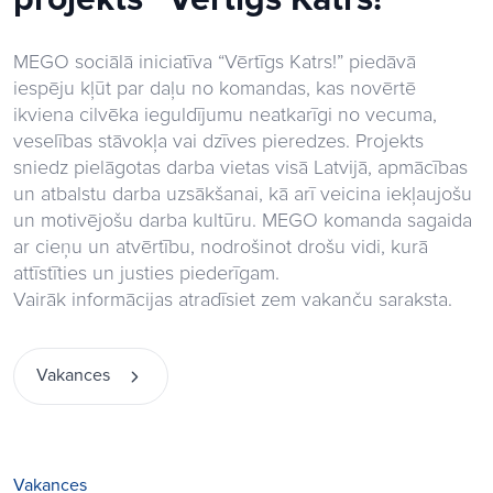
MEGO sociālā iniciatīva “Vērtīgs Katrs!” piedāvā
iespēju kļūt par daļu no komandas, kas novērtē
ikviena cilvēka ieguldījumu neatkarīgi no vecuma,
veselības stāvokļa vai dzīves pieredzes. Projekts
sniedz pielāgotas darba vietas visā Latvijā, apmācības
un atbalstu darba uzsākšanai, kā arī veicina iekļaujošu
un motivējošu darba kultūru. MEGO komanda sagaida
ar cieņu un atvērtību, nodrošinot drošu vidi, kurā
attīstīties un justies piederīgam.
Vairāk informācijas atradīsiet zem vakanču saraksta.
Vakances
Vakances