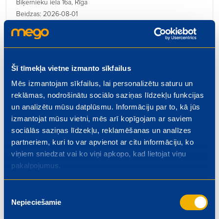
Biķernieku iela 16a, Rīga
Beidzas: 2026-08-01
Šī tīmekļa vietne izmanto sīkfailus
Mēs izmantojam sīkfailus, lai personalizētu saturu un
Kulinārijas ceha vadītājs
reklāmas, nodrošinātu sociālo saziņas līdzekļu funkcijas
€ 1300.00
un analizētu mūsu datplūsmu. Informāciju par to, kā jūs
Rīgas iela 4, Valmiera
izmantojat mūsu vietni, mēs arī kopīgojam ar saviem
Beidzas: 2026-08-01
sociālās saziņas līdzekļu, reklamēšanas un analīzes
partneriem, kuri to var apvienot ar citu informāciju, ko
viņiem sniedzat vai ko viņi apkopo, kad lietojat viņu
pakalpojumus.
Kasieris – pārdevējs
Piekrišanas
Nepieciešamie
izvēle
€ 5.50
Dzelzavas iela 74, Rīga