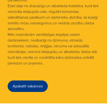
panākumos.
Esiet daļa no draudzīga un atbalstoša kolektīva, kurā tiek
veicināta iekļaujoša vide, regulāri komandas
saliedēšanas pasākumi un darbinieku atzinība, lai kopīgi
svinētu mūsu sasniegumus un veidotu pozitīvu darba
atmosfēru.
Mēs nodrošinām vienlīdzīgas iespējas visiem
darbiniekiem, neatkarīgi no dzimuma, etniskās
izcelsmes, valodas, reliģijas, vecuma vai seksuālās
orientācijas, veicinot iekļaujošu un atbalstošu darba vidi,
kurā tiek cienīta un novērtēta katra darbinieka unikālā
pieredze un prasmes.
Apskatīt vakances