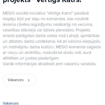
MEGO sociālā iniciatīva “Vērtīgs Katrs!” piedāvā
iespēju kļūt par daļu no komandas, kas novērtē
ikviena cilvēka ieguldījumu neatkarīgi no vecuma,
veselības stāvokļa vai dzīves pieredzes. Projekts
sniedz pielāgotas darba vietas visā Latvijā, apmācības
un atbalstu darba uzsākšanai, kā arī veicina iekļaujošu
un motivējošu darba kultūru. MEGO komanda sagaida
ar cieņu un atvērtību, nodrošinot drošu vidi, kurā
attīstīties un justies piederīgam.
Vairāk informācijas atradīsiet zem vakanču saraksta.
Vakances
Vakances