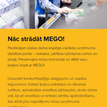
Nāc strādāt MEGO!
Piedāvājam plašas darba iespējas vairākās uzņēmuma
darbības jomās – veikalos, pārtikas ražošanas cehos un
birojā. Pievienojies mūsu komandai un attīsti savu
karjeru kopā ar MEGO!
Izbaudiet konkurētspējīgu atalgojumu un papildu
ieguvumus, tostarp īpašus pabalstus un dāvanas
svētkos, apmaksātas veselības pārbaudes, drošu darba
vidi, kā arī veselības un kritisko slimību apdrošināšanu,
kas atzīst jūsu ieguldījumu mūsu uzņēmuma