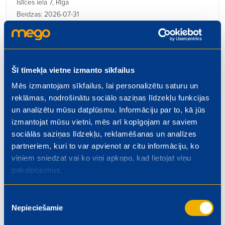
Īslīces iela 7, Rīga
Beidzas: 2026-07-31
Šī tīmekļa vietne izmanto sīkfailus
Mēs izmantojam sīkfailus, lai personalizētu saturu un
Kasieris – pārdevējs
reklāmas, nodrošinātu sociālo saziņas līdzekļu funkcijas
€ 5.50
un analizētu mūsu datplūsmu. Informāciju par to, kā jūs
Dzelzavas iela 74, Rīga
izmantojat mūsu vietni, mēs arī kopīgojam ar saviem
Beidzas: 2026-08-01
sociālās saziņas līdzekļu, reklamēšanas un analīzes
partneriem, kuri to var apvienot ar citu informāciju, ko
viņiem sniedzat vai ko viņi apkopo, kad lietojat viņu
pakalpojumus.
Kulinārijas ceha vadītājs
Piekrišanas
Nepieciešamie
izvēle
€ 1300.00
Rīgas iela 4, Valmiera