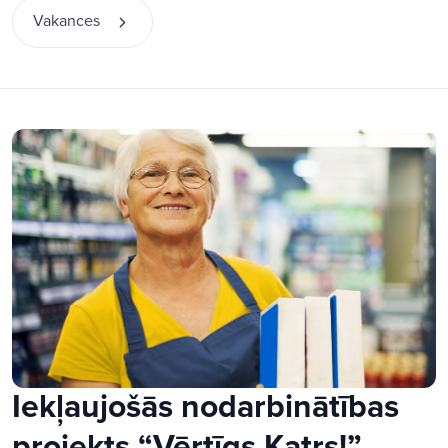
Vakances
Iekļaujošās nodarbinātības
projekts “Vērtīgs Katrs!”