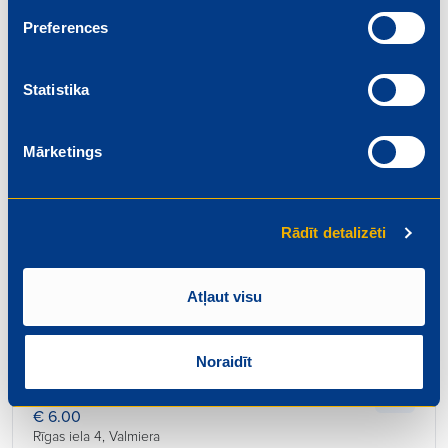
Beidzas: 2026-08-01
Preferences
Statistika
Mārketings
Pārdevējs
€ 6.20
Rīgas iela 4, Valmiera
Rādīt detalizēti
Beidzas: 2026-08-01
Atļaut visu
Noraidīt
Konditors – maiznieks
€ 6.00
Rīgas iela 4, Valmiera