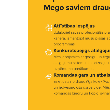
Mego saviem drau
Attīstības iespējas
Uzlabojiet savas profesionālās pra
karjerā, izmantojot mūsu plašās a
programmas.
Konkurētspējīgs atalgoj
Mēs lepojamies ar godīgu un tirg
atalgojumu sistēmu, kas atzīst jūs
uzņēmuma panākumos.
Komandas gars un atbals
Esiet daļa no draudzīga kolektīva,
un iedvesmojoša darba vide. Mēs 
komandas biedru un kopīgi svin