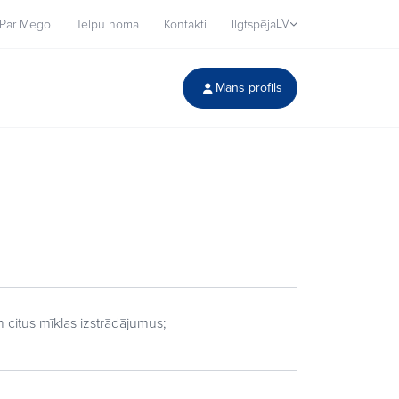
LV
Par Mego
Telpu noma
Kontakti
Ilgtspēja
Mans profils
n citus mīklas izstrādājumus;