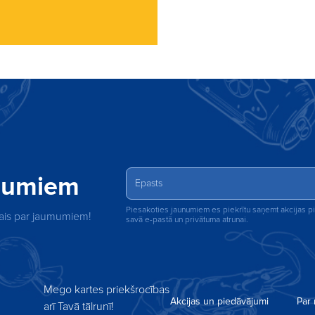
unumiem
Piesakoties jaunumiem es piekrītu saņemt akcijas 
rmais par jaumumiem!
savā e-pastā un privātuma atrunai.
Mego kartes priekšrocības
Akcijas un piedāvājumi
Par
arī Tavā tālrunī!