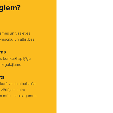
giem?
smes un virzieties
pmācību un attīstības
ums
us konkurētspējīgu
u ieguldījumu
ts
 kurā valda atbalstoša
vērtējam katru
am mūsu sasniegumus.