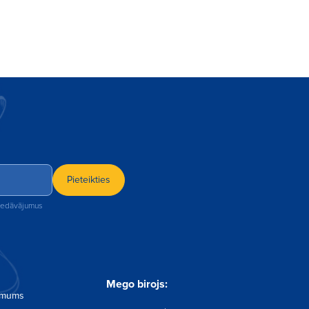
Pieteikties
piedāvājumus
Mego birojs:
 mums