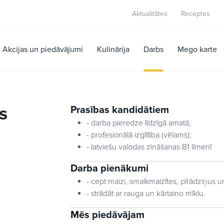
Aktualitātes
Receptes
Akcijas un piedāvājumi
Kulinārija
Darbs
Mego karte
s
Prasības kandidātiem
- darba pieredze līdzīgā amatā;
- profesionālā izglītība (vēlams);
- latviešu valodas zināšanas B1 līmenī
Darba pienākumi
- cept maizi, smalkmaizītes, pīrādziņus u
- strādāt ar rauga un kārtaino mīklu.
Mēs piedāvājam