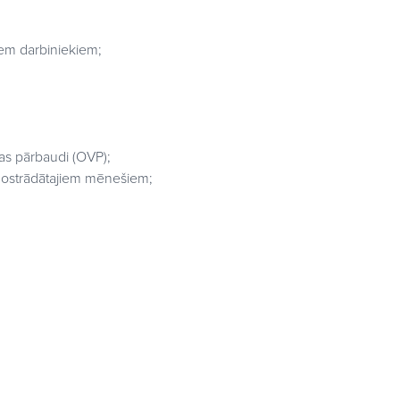
;
em darbiniekiem;
bas pārbaudi (OVP);
 nostrādātajiem mēnešiem;