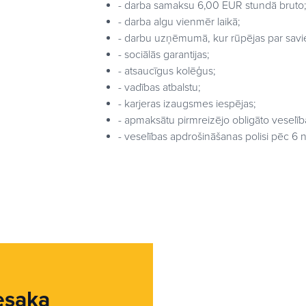
- darba samaksu 6,00 EUR stundā bruto
- darba algu vienmēr laikā;
- darbu uzņēmumā, kur rūpējas par savi
- sociālās garantijas;
- atsaucīgus kolēģus;
- vadības atbalstu;
- karjeras izaugsmes iespējas;
- apmaksātu pirmreizējo obligāto veselī
- veselības apdrošināšanas polisi pēc 6
esaka