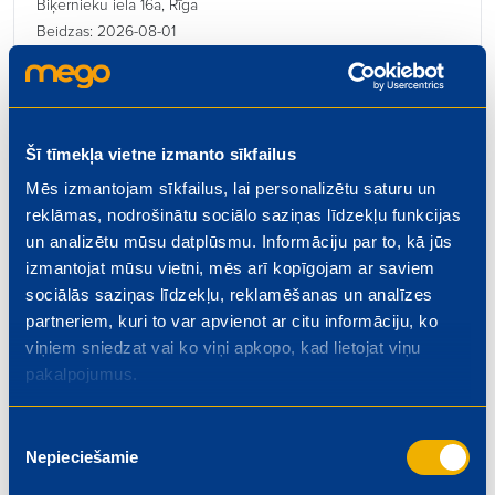
Biķernieku iela 16a, Rīga
Beidzas: 2026-08-01
Šī tīmekļa vietne izmanto sīkfailus
Mēs izmantojam sīkfailus, lai personalizētu saturu un
Kulinārijas ceha vadītājs
reklāmas, nodrošinātu sociālo saziņas līdzekļu funkcijas
€ 1300.00
un analizētu mūsu datplūsmu. Informāciju par to, kā jūs
Rīgas iela 4, Valmiera
izmantojat mūsu vietni, mēs arī kopīgojam ar saviem
Beidzas: 2026-08-01
sociālās saziņas līdzekļu, reklamēšanas un analīzes
partneriem, kuri to var apvienot ar citu informāciju, ko
viņiem sniedzat vai ko viņi apkopo, kad lietojat viņu
pakalpojumus.
Kasieris – pārdevējs
Piekrišanas
Nepieciešamie
izvēle
€ 5.50
Dzelzavas iela 74, Rīga