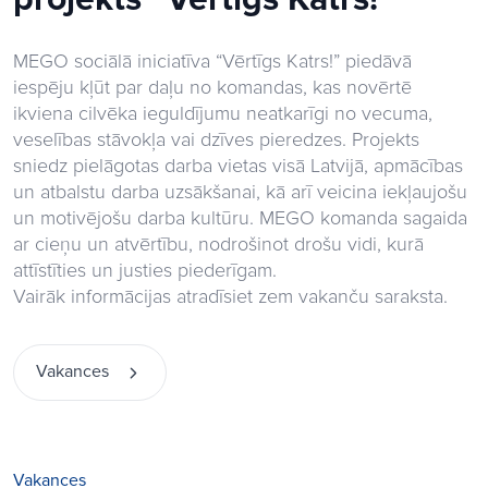
MEGO sociālā iniciatīva “Vērtīgs Katrs!” piedāvā
iespēju kļūt par daļu no komandas, kas novērtē
ikviena cilvēka ieguldījumu neatkarīgi no vecuma,
veselības stāvokļa vai dzīves pieredzes. Projekts
sniedz pielāgotas darba vietas visā Latvijā, apmācības
un atbalstu darba uzsākšanai, kā arī veicina iekļaujošu
un motivējošu darba kultūru. MEGO komanda sagaida
ar cieņu un atvērtību, nodrošinot drošu vidi, kurā
attīstīties un justies piederīgam.
Vairāk informācijas atradīsiet zem vakanču saraksta.
Vakances
Vakances