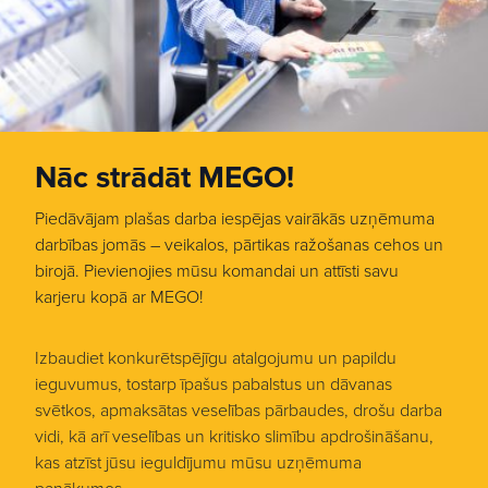
Nāc strādāt MEGO!
Piedāvājam plašas darba iespējas vairākās uzņēmuma
darbības jomās – veikalos, pārtikas ražošanas cehos un
birojā. Pievienojies mūsu komandai un attīsti savu
karjeru kopā ar MEGO!
Izbaudiet konkurētspējīgu atalgojumu un papildu
ieguvumus, tostarp īpašus pabalstus un dāvanas
svētkos, apmaksātas veselības pārbaudes, drošu darba
vidi, kā arī veselības un kritisko slimību apdrošināšanu,
kas atzīst jūsu ieguldījumu mūsu uzņēmuma