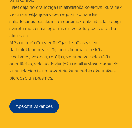
panākumos.
Esiet daļa no draudzīga un atbalstoša kolektīva, kurā tiek
veicināta iekļaujoša vide, regulāri komandas
saliedēšanas pasākumi un darbinieku atzinība, lai kopīgi
svinētu mūsu sasniegumus un veidotu pozitīvu darba
atmosfēru.
Mēs nodrošinām vienlīdzīgas iespējas visiem
darbiniekiem, neatkarīgi no dzimuma, etniskās
izcelsmes, valodas, reliģijas, vecuma vai seksuālās
orientācijas, veicinot iekļaujošu un atbalstošu darba vidi,
kurā tiek cienīta un novērtēta katra darbinieka unikālā
pieredze un prasmes.
Apskatīt vakances