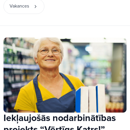
Vakances
Iekļaujošās nodarbinātības
projekts “Vērtīgs Katrs!”