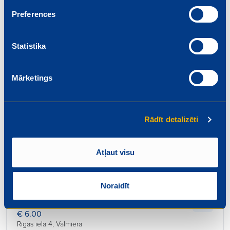
Beidzas: 2026-08-01
Preferences
Statistika
Mārketings
Pārdevējs
€ 6.20
Rīgas iela 4, Valmiera
Rādīt detalizēti
Beidzas: 2026-08-01
Atļaut visu
Noraidīt
Konditors – maiznieks
€ 6.00
Rīgas iela 4, Valmiera