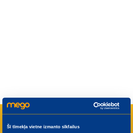
Kāpēc darbinieki iesaka Mego
saviem draugiem?
Šī tīmekļa vietne izmanto sīkfailus