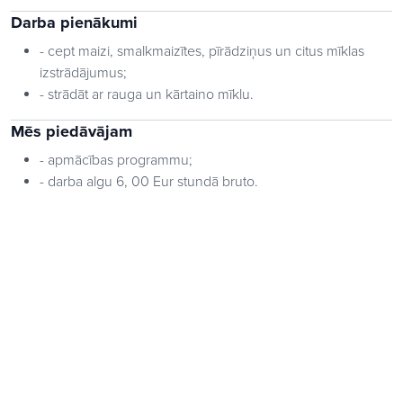
Darba pienākumi
- cept maizi, smalkmaizītes, pīrādziņus un citus mīklas
izstrādājumus;
- strādāt ar rauga un kārtaino mīklu.
Mēs piedāvājam
- apmācības programmu;
- darba algu 6, 00 Eur stundā bruto.