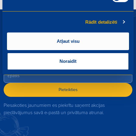
Rādīt detalizēti
Atļaut visu
Piesakies Mego jaunumiem
Akcijas, izpārdošanas, jauni produkti - uzzini pirmais par
Noraidīt
jaumumiem!
Pieteikties
Piesakoties jaunumiem es piekrītu saņemt akcijas
piedāvājumus savā e-pastā un privātuma atrunai.