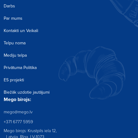
Darbs
Par mums
Kontakti un Veikali
Telpu noma
Mediju telpa
Privātuma Politika
ES projekti
Biežāk uzdotie jautājumi
Mego birojs:
mego@mego.lv
+371 6777 5959
Mego birojs: Krustpils iela 12,
Latvija, Rīga, LV-1073