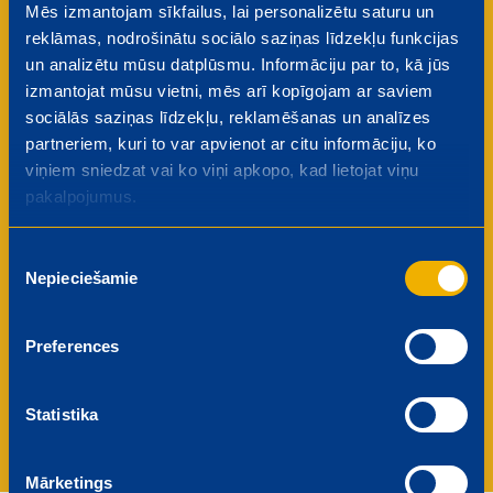
Mēs izmantojam sīkfailus, lai personalizētu saturu un
reklāmas, nodrošinātu sociālo saziņas līdzekļu funkcijas
Attīstības iespējas
un analizētu mūsu datplūsmu. Informāciju par to, kā jūs
Uzlabojiet savas profesionālās prasmes un
izmantojat mūsu vietni, mēs arī kopīgojam ar saviem
virzieties karjerā, izmantojot mūsu plašās
sociālās saziņas līdzekļu, reklamēšanas un analīzes
apmācību un attīstības programmas.
partneriem, kuri to var apvienot ar citu informāciju, ko
Konkurētspējīgs atalgojums
viņiem sniedzat vai ko viņi apkopo, kad lietojat viņu
Mēs lepojamies ar godīgu un tirgus
pakalpojumus.
konkurētspējīgu atalgojumu sistēmu, kas atzīst
jūsu ieguldījumu uzņēmuma panākumos.
Piekrišanas
Komandas gars un atbalsts
Nepieciešamie
izvēle
Esiet daļa no draudzīga kolektīva, kurā valda
atbalstoša un iedvesmojoša darba vide. Mēs
vērtējam katru komandas biedru un kopīgi svinam
Preferences
mūsu sasniegumus.
Statistika
Mārketings