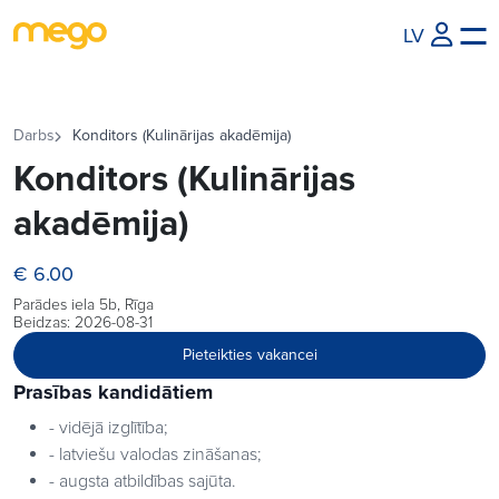
LV
Darbs
Konditors (Kulinārijas akadēmija)
Konditors (Kulinārijas
akadēmija)
€ 6.00
Parādes iela 5b, Rīga
Beidzas: 2026-08-31
Pieteikties vakancei
Prasības kandidātiem
- vidējā izglītība;
- latviešu valodas zināšanas;
- augsta atbildības sajūta.