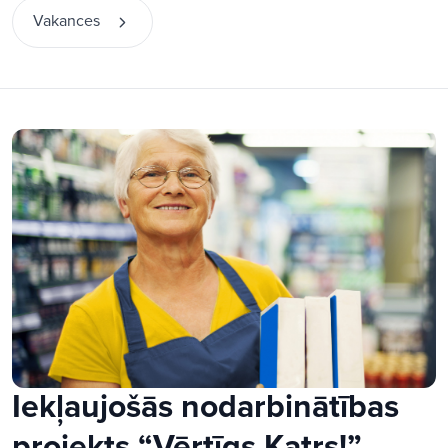
Vakances
Iekļaujošās nodarbinātības
projekts “Vērtīgs Katrs!”