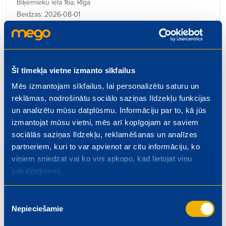
Biķernieku iela 16a, Rīga
Beidzas: 2026-08-01
Šī tīmekļa vietne izmanto sīkfailus
Mēs izmantojam sīkfailus, lai personalizētu saturu un
Kulinārijas ceha vadītājs
reklāmas, nodrošinātu sociālo saziņas līdzekļu funkcijas
€ 1300.00
un analizētu mūsu datplūsmu. Informāciju par to, kā jūs
Rīgas iela 4, Valmiera
izmantojat mūsu vietni, mēs arī kopīgojam ar saviem
Beidzas: 2026-08-01
sociālās saziņas līdzekļu, reklamēšanas un analīzes
partneriem, kuri to var apvienot ar citu informāciju, ko
viņiem sniedzat vai ko viņi apkopo, kad lietojat viņu
pakalpojumus.
Kasieris – pārdevējs
Piekrišanas
Nepieciešamie
izvēle
€ 5.50
Dzelzavas iela 74, Rīga