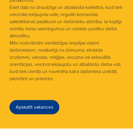
panākumos.
Esiet daļa no draudzīga un atbalstoša kolektīva, kurā tiek
veicināta iekļaujoša vide, regulāri komandas
saliedēšanas pasākumi un darbinieku atzinība, lai kopīgi
svinētu mūsu sasniegumus un veidotu pozitīvu darba
atmosfēru.
Mēs nodrošinām vienlīdzīgas iespējas visiem
darbiniekiem, neatkarīgi no dzimuma, etniskās
izcelsmes, valodas, reliģijas, vecuma vai seksuālās
orientācijas, veicinot iekļaujošu un atbalstošu darba vidi,
kurā tiek cienīta un novērtēta katra darbinieka unikālā
pieredze un prasmes.
Apskatīt vakances