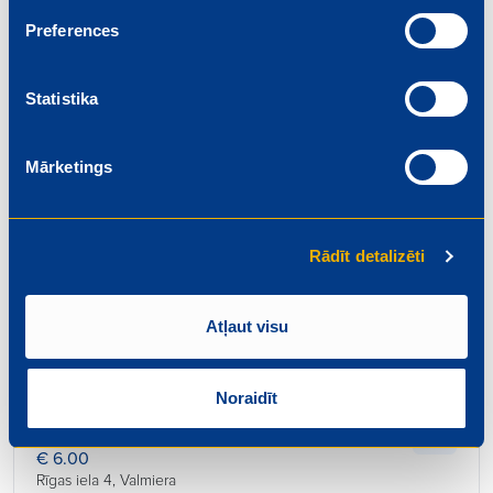
Beidzas: 2026-08-01
Preferences
Statistika
Mārketings
Pārdevējs
€ 6.20
Rīgas iela 4, Valmiera
Rādīt detalizēti
Beidzas: 2026-08-01
Atļaut visu
Noraidīt
Konditors – maiznieks
€ 6.00
Rīgas iela 4, Valmiera