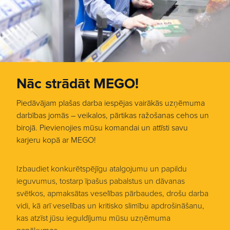
Nāc strādāt MEGO!
Piedāvājam plašas darba iespējas vairākās uzņēmuma
darbības jomās – veikalos, pārtikas ražošanas cehos un
birojā. Pievienojies mūsu komandai un attīsti savu
karjeru kopā ar MEGO!
Izbaudiet konkurētspējīgu atalgojumu un papildu
ieguvumus, tostarp īpašus pabalstus un dāvanas
svētkos, apmaksātas veselības pārbaudes, drošu darba
vidi, kā arī veselības un kritisko slimību apdrošināšanu,
kas atzīst jūsu ieguldījumu mūsu uzņēmuma