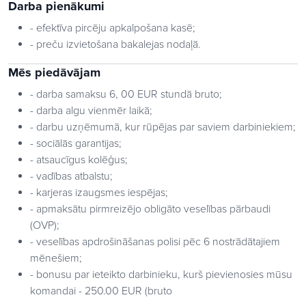
Darba pienākumi
- efektīva pircēju apkalpošana kasē;
- preču izvietošana bakalejas nodaļā.
Mēs piedāvājam
- darba samaksu 6, 00 EUR stundā bruto;
- darba algu vienmēr laikā;
- darbu uzņēmumā, kur rūpējas par saviem darbiniekiem;
- sociālās garantijas;
- atsaucīgus kolēģus;
- vadības atbalstu;
- karjeras izaugsmes iespējas;
- apmaksātu pirmreizējo obligāto veselības pārbaudi
(OVP);
- veselības apdrošināšanas polisi pēc 6 nostrādātajiem
mēnešiem;
- bonusu par ieteikto darbinieku, kurš pievienosies mūsu
komandai - 250.00 EUR (bruto