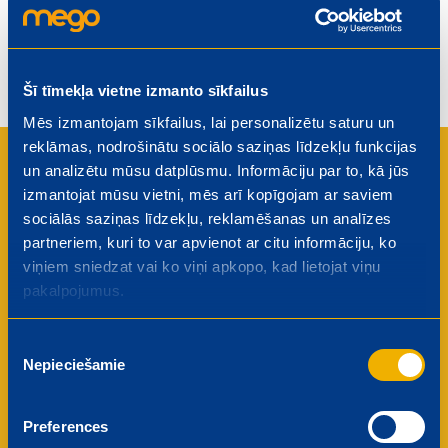
Šī tīmekļa vietne izmanto sīkfailus
Mēs izmantojam sīkfailus, lai personalizētu saturu un
reklāmas, nodrošinātu sociālo saziņas līdzekļu funkcijas
Kāpēc darbinieki iesaka Mego
un analizētu mūsu datplūsmu. Informāciju par to, kā jūs
izmantojat mūsu vietni, mēs arī kopīgojam ar saviem
saviem draugiem?
sociālās saziņas līdzekļu, reklamēšanas un analīzes
partneriem, kuri to var apvienot ar citu informāciju, ko
viņiem sniedzat vai ko viņi apkopo, kad lietojat viņu
Attīstības iespējas
pakalpojumus.
Uzlabojiet savas profesionālās prasmes un
virzieties karjerā, izmantojot mūsu plašās
Piekrišanas
apmācību un attīstības programmas.
Nepieciešamie
Konkurētspējīgs atalgojums
izvēle
Mēs lepojamies ar godīgu un tirgus
konkurētspējīgu atalgojumu sistēmu, kas atzīst
Preferences
jūsu ieguldījumu uzņēmuma panākumos.