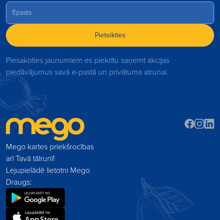
Pieteikties
Piesakoties jaunumiem es piekrītu saņemt akcijas
piedāvājumus savā e-pastā un privātuma atrunai.
Mego kartes priekšrocības
arī Tavā tālrunī!
Lejupielādē lietotni Mego
Draugs: