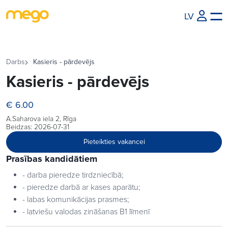
LV
Darbs
Kasieris - pārdevējs
Kasieris - pārdevējs
€ 6.00
A.Saharova iela 2, Rīga
Beidzas: 2026-07-31
Pieteikties vakancei
Prasības kandidātiem
- darba pieredze tirdzniecībā;
- pieredze darbā ar kases aparātu;
- labas komunikācijas prasmes;
- latviešu valodas zināšanas B1 līmenī