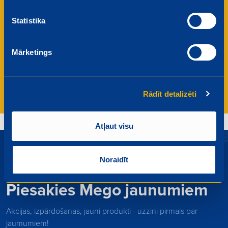
Komandas gars un atbalsts
Statistika
Esiet daļa no draudzīga kolektīva, kurā valda
atbalstoša un iedvesmojoša darba vide. Mēs
vērtējam katru komandas biedru un kopīgi svinam
Mārketings
mūsu sasniegumus.
Rādīt detalizēti
Atļaut visu
Noraidīt
Piesakies Mego jaunumiem
Akcijas, izpārdošanas, jauni produkti - uzzini pirmais par
jaumumiem!