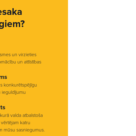
esaka
giem?
smes un virzieties
pmācību un attīstības
ums
us konkurētspējīgu
u ieguldījumu
ts
 kurā valda atbalstoša
vērtējam katru
am mūsu sasniegumus.