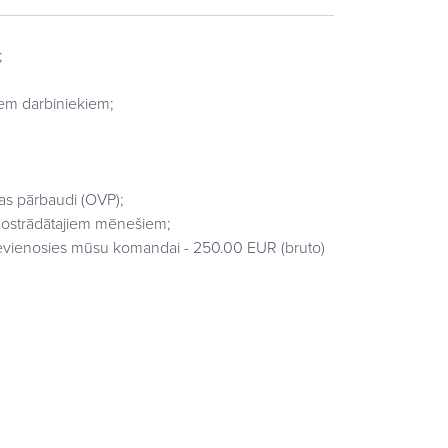
;
em darbiniekiem;
bas pārbaudi (OVP);
 nostrādātajiem mēnešiem;
pievienosies mūsu komandai - 250.00 EUR (bruto)