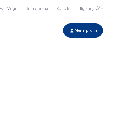
LV
Par Mego
Telpu noma
Kontakti
Ilgtspēja
Mans profils