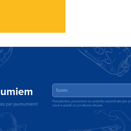
unumiem
Piesakoties jaunumiem es piekrītu saņemt akcijas 
rmais par jaumumiem!
savā e-pastā un privātuma atrunai.