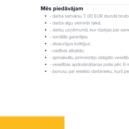
Mēs piedāvājam
- darba samaksu 7, 00 EUR stundā bruto
- darba algu vienmēr laikā;
- darbu uzņēmumā, kur rūpējas par savi
- sociālās garantijas;
- atsaucīgus kolēģus;
- vadības atbalstu;
- apmaksātu pirmreizējo obligāto veselī
- veselības apdrošināšanas polisi pēc 6
- bonusu par ieteikto darbinieku, kurš 