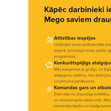
Kāpēc darbinieki i
Mego saviem drau
Attīstības iespējas
Uzlabojiet savas profesionālās pra
karjerā, izmantojot mūsu plašās a
programmas.
Konkurētspējīgs atalgoj
Mēs lepojamies ar godīgu un tirg
atalgojumu sistēmu, kas atzīst jūs
uzņēmuma panākumos.
Komandas gars un atbals
Esiet daļa no draudzīga kolektīva,
un iedvesmojoša darba vide. Mēs 
komandas biedru un kopīgi svin