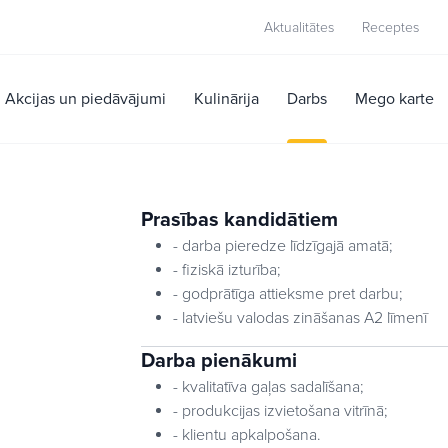
Aktualitātes
Receptes
Akcijas un piedāvājumi
Kulinārija
Darbs
Mego karte
Prasības kandidātiem
- darba pieredze līdzīgajā amatā;
- fiziskā izturība;
- godprātīga attieksme pret darbu;
- latviešu valodas zināšanas A2 līmenī
Darba pienākumi
- kvalitatīva gaļas sadalīšana;
- produkcijas izvietošana vitrīnā;
- klientu apkalpošana.