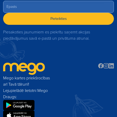
Pieteikties
Piesakoties jaunumiem es piekrītu saņemt akcijas
piedāvājumus savā e-pastā un privātuma atrunai.
Mego kartes priekšrocības
arī Tavā tālrunī!
Lejupielādē lietotni Mego
Draugs: