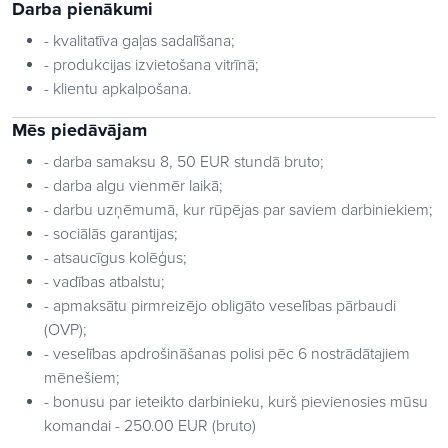
Darba pienākumi
- kvalitatīva gaļas sadalīšana;
- produkcijas izvietošana vitrīnā;
- klientu apkalpošana.
Mēs piedāvājam
- darba samaksu 8, 50 EUR stundā bruto;
- darba algu vienmēr laikā;
- darbu uzņēmumā, kur rūpējas par saviem darbiniekiem;
- sociālās garantijas;
- atsaucīgus kolēģus;
- vadības atbalstu;
- apmaksātu pirmreizējo obligāto veselības pārbaudi
(OVP);
- veselības apdrošināšanas polisi pēc 6 nostrādātajiem
mēnešiem;
- bonusu par ieteikto darbinieku, kurš pievienosies mūsu
komandai - 250.00 EUR (bruto)