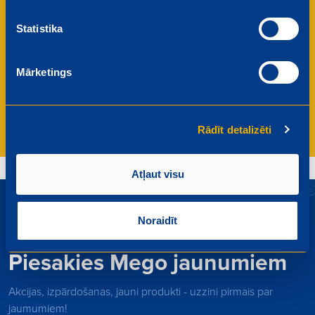
Komandas gars un atbalsts
Statistika
Esiet daļa no draudzīga kolektīva, kurā valda
atbalstoša un iedvesmojoša darba vide. Mēs
vērtējam katru komandas biedru un kopīgi svinam
Mārketings
mūsu sasniegumus.
Rādīt detalizēti
Atļaut visu
Noraidīt
Piesakies Mego jaunumiem
Akcijas, izpārdošanas, jauni produkti - uzzini pirmais par
jaumumiem!