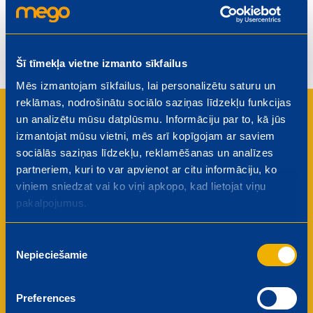
Šī tīmekļa vietne izmanto sīkfailus
Mēs izmantojam sīkfailus, lai personalizētu saturu un
reklāmas, nodrošinātu sociālo saziņas līdzekļu funkcijas
Kāpēc darbinieki iesaka Mego
un analizētu mūsu datplūsmu. Informāciju par to, kā jūs
izmantojat mūsu vietni, mēs arī kopīgojam ar saviem
saviem draugiem?
sociālās saziņas līdzekļu, reklamēšanas un analīzes
partneriem, kuri to var apvienot ar citu informāciju, ko
viņiem sniedzat vai ko viņi apkopo, kad lietojat viņu
Attīstības iespējas
pakalpojumus.
Uzlabojiet savas profesionālās prasmes un
virzieties karjerā, izmantojot mūsu plašās
Piekrišanas
apmācību un attīstības programmas.
Nepieciešamie
Konkurētspējīgs atalgojums
izvēle
Mēs lepojamies ar godīgu un tirgus
konkurētspējīgu atalgojumu sistēmu, kas atzīst
Preferences
jūsu ieguldījumu uzņēmuma panākumos.